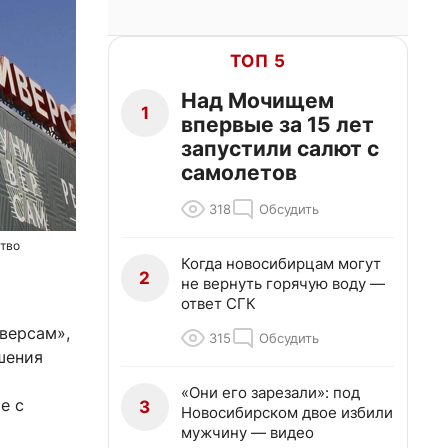
ТОП 5
Над Мочищем
1
впервые за 15 лет
запустили салют с
самолетов
318
Обсудить
ство
Когда новосибирцам могут
2
не вернуть горячую воду —
ответ СГК
версам»,
315
Обсудить
шения
«Они его зарезали»: под
е с
3
Новосибирском двое избили
мужчину — видео