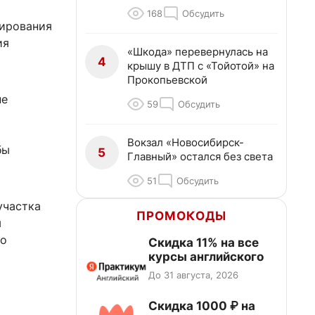
168
Обсудить
нирования
ия
«Шкода» перевернулась на
4
крышу в ДТП с «Тойотой» на
Прокопьевской
не
59
Обсудить
Вокзал «Новосибирск-
бы
5
Главный» остался без света
51
Обсудить
участка
ПРОМОКОДЫ
ы
го
Скидка 11% на все
курсы английского
До 31 августа, 2026
Скидка 1000 ₽ на