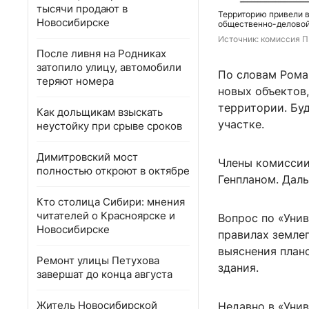
тысячи продают в
Территорию привели в
Новосибирске
общественно-деловой
Источник: 
комиссия 
После ливня на Родниках
затопило улицу, автомобили
По словам Роман
теряют номера
новых объектов,
территории. Буд
Как дольщикам взыскать
участке.
неустойку при срыве сроков
Димитровский мост
Члены комиссии
полностью откроют в октябре
Генпланом. Дал
Кто столица Сибири: мнения
читателей о Красноярске и
Вопрос по «Унив
Новосибирске
правилах землеп
выяснения план
Ремонт улицы Петухова
здания.
завершат до конца августа
Житель Новосибирской
Недавно в «Уни