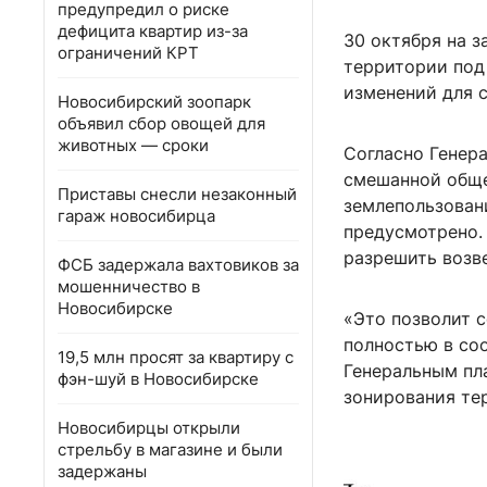
предупредил о риске
дефицита квартир из-за
30 октября на 
ограничений КРТ
территории под
изменений для с
Новосибирский зоопарк
объявил сбор овощей для
животных — сроки
Согласно Генера
смешанной обще
Приставы снесли незаконный
землепользовани
гараж новосибирца
предусмотрено.
разрешить возв
ФСБ задержала вахтовиков за
мошенничество в
Новосибирске
«Это позволит 
полностью в со
19,5 млн просят за квартиру с
Генеральным пл
фэн-шуй в Новосибирске
зонирования те
Новосибирцы открыли
стрельбу в магазине и были
задержаны