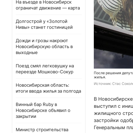
На въезде в Новосибирск
ограничат движение — карта
Долгострой у «Золотой
Нивы» станет гостиницей
Дожди и грозы накроют
Новосибирскую область в
выходные
Поезд смял легковушку на
переезде Мошково-Сокур
После решения депута
жилья.
Источник: 
Стас Сокол
Новосибирская область:
итоги ввода жилья за полгода
В Новосибирске 
Винный бар Ruby в
выступил с ини
Новосибирске объявил о
жилищного стро
закрытии
застройки одоб
Генеральным пл
Министр строительства