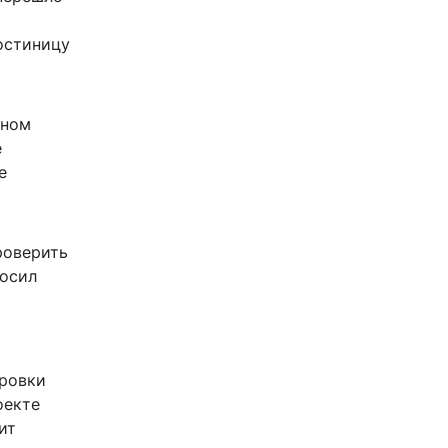
остиницу
жном
е
е
роверить
росил
ировки
оекте
ит