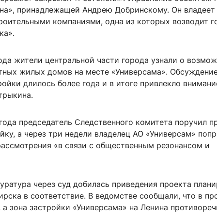
на», принадлежащей Андрею Добринскому. Он владеет
роительными компаниями, одна из которых возводит г
ка».
года жители центральной части города узнали о возмо
тных жилых домов на месте «Универсама». Обсуждени
ойки длилось более года и в итоге привлекло внимани
трыкина.
 года председатель Следственного комитета поручил п
йку, а через три недели владелец АО «Универсам» поп
 рассмотрения «в связи с общественным резонансом и
куратура через суд добилась приведения проекта план
рска в соответствие. В ведомстве сообщали, что в пр
 а зона застройки «Универсама» на Ленина противореч