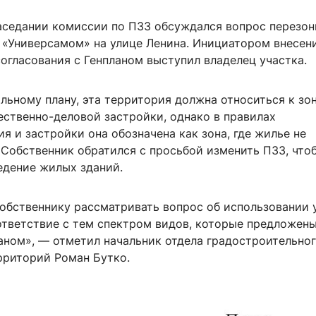
заседании комиссии по ПЗЗ обсуждался вопрос перезо
 «Универсамом» на улице Ленина. Инициатором внесен
огласования с Генпланом выступил владелец участка.
льному плану, эта территория должна относиться к зо
ственно-деловой застройки, однако в правилах
я и застройки она обозначена как зона, где жилье не
 Собственник обратился с просьбой изменить ПЗЗ, что
едение жилых зданий.
собственнику рассматривать вопрос об использовании 
ответствие с тем спектром видов, которые предложен
аном», — отметил начальник отдела градостроительно
рриторий Роман Бутко.