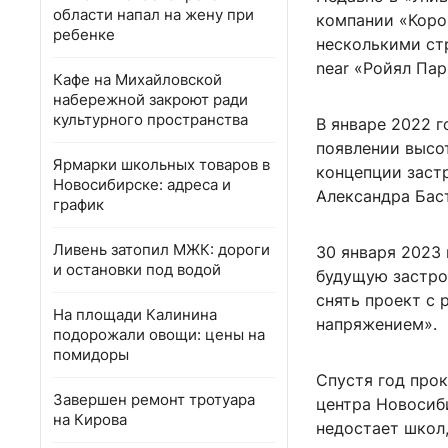
области напал на жену при
компании «Коро
ребенке
несколькими ст
near «Ройял Пар
Кафе на Михайловской
набережной закроют ради
культурного пространства
В январе 2022 
появлении высо
Ярмарки школьных товаров в
концепции застр
Новосибирске: адреса и
Александра Бас
график
Ливень затопил МЖК: дороги
30 января 2023
и остановки под водой
будущую застро
снять проект с
На площади Калинина
напряжением».
подорожали овощи: цены на
помидоры
Спустя год про
Завершен ремонт тротуара
центра Новосиби
на Кирова
недостает школ,