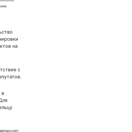
зоне
ьство
анировки
ктов на
тствие с
епутатов.
 в
Для
ельцу
 перешло