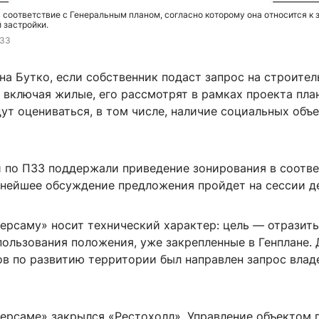
 соответствие с Генеральным планом, согласно которому она относится к 
 застройки.
ПЗЗ
а Бутко, если собственник подаст запрос на строител
 включая жилые, его рассмотрят в рамках проекта пл
ут оцениваться, в том числе, наличие социальных объе
 по ПЗЗ поддержали приведение зонирования в соотве
ьнейшее обсуждение предложения пройдет на сессии д
ерсаму» носит технический характер: цель — отразить
ользования положения, уже закрепленные в Генплане. 
ов по развитию территории был направлен запрос влад
версаме» закрылся «Рестохолл». Управление объектом