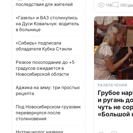
последствия для жителей
118
Обсуд
«Газель» и ВАЗ столкнулись
на Дуси Ковальчук: водитель
в больнице
«Сибирь» подписала
обладателя Кубка Стэнли
Резкое похолодание до +5
градусов ожидается в
Новосибирской области
РАЗВЛЕЧЕНИЯ
Аджика на зиму: три простых
Грубое на
рецепта
и ругань д
чуть не со
Под Новосибирском грузовик
перевернулся после
«Большой 
столкновения
Нутрициолог назвала