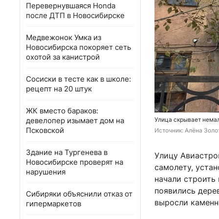
Перевернувшаяся Honda
после ДТП в Новосибирске
Медвежонок Умка из
Новосибирска покоряет сеть
охотой за канистрой
Сосиски в тесте как в школе:
рецепт на 20 штук
ЖК вместо бараков:
девелопер изымает дом на
Улица скрывает немал
Псковской
Источник: 
Алёна Золо
Здание на Тургенева в
Улицу Авиастро
Новосибирске проверят на
самолету, устан
нарушения
начали строить 
появились дерев
Сибиряки объяснили отказ от
выросли каменн
гипермаркетов