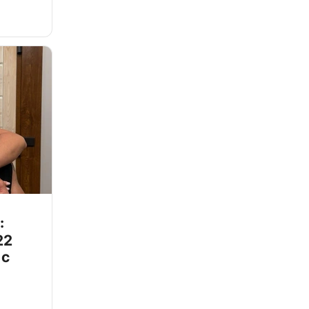
:
22
 с