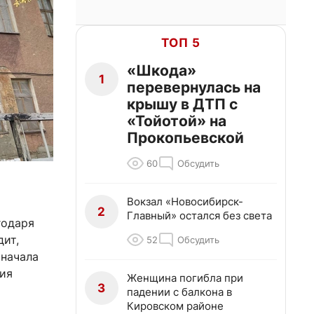
ТОП 5
«Шкода»
1
перевернулась на
крышу в ДТП с
«Тойотой» на
Прокопьевской
60
Обсудить
Вокзал «Новосибирск-
2
Главный» остался без света
годаря
дит,
52
Обсудить
Сначала
тия
Женщина погибла при
3
падении с балкона в
Кировском районе