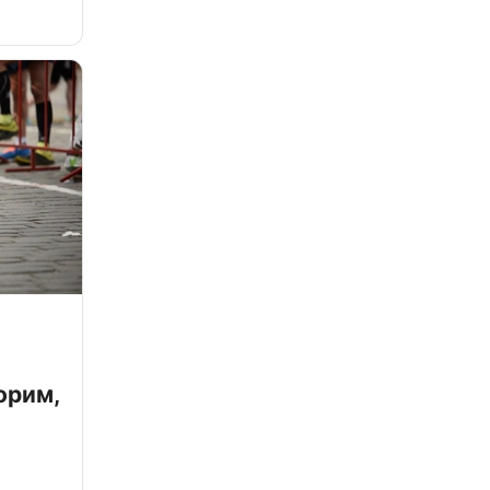
орим,