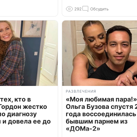
292
Обсудить
РАЗВЛЕЧЕНИЯ
тех, кто в
«Моя любимая пара!»
Гордон жестко
Ольга Бузова спустя 
по диагнозу
года воссоединилась
и довела ее до
бывшим парнем из
«ДОМа-2»