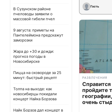
Гость
В Сузунском районе
пчеловоды заявили о
массовой гибели пчел
9 августа: приметы на
Пантелеймона предскажут
заморозки
Жара до +30 и дожди:
прогноз погоды в
Новосибирске
Пицца на сковороде за 25
минут: быстрый рецепт
РАЗВЛЕЧЕНИЯ
Справится
Толпа на выходе: как
пройдите т
новосибирцы покидали
географии,
концерт Найка Борзова
очень сты
Найк Борзов дал концерт в