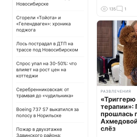
Новосибирске
135
1
Сгорели «Тойота» и
«Гелендваген»: хроника
поджога
Лось пострадал в ДТП на
трассе под Новосибирском
Спрос упал на 30-50%: что
влияет на рост цен на
коттеджи
Серебренниковская: от
РАЗВЛЕЧЕНИЯ
трамвая до «чудильника»
«Триггерю 
терапии»: 
Boeing 737 S7 выкатился за
прошлась 
полосу в Норильске
Ахмедовой 
слёз
Пожар в двухэтажке
Здвинского района: