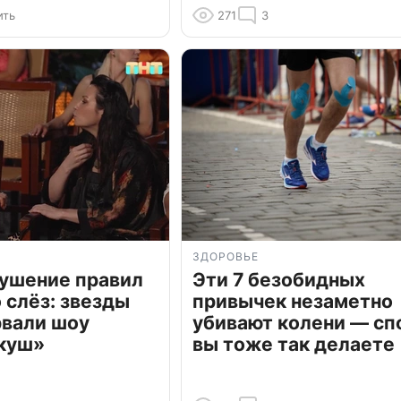
ить
271
3
ЗДОРОВЬЕ
рушение правил
Эти 7 безобидных
о слёз: звезды
привычек незаметно
рвали шоу
убивают колени — сп
куш»
вы тоже так делаете