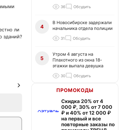
самыми
36
Обсудить
В Новосибирске задержали
4
начальника отдела полиции
естно ли
о зданий?
31
Обсудить
Утром 4 августа на
5
Плахотного из окна 18-
этажки выпала девушка
30
Обсудить
ПРОМОКОДЫ
Скидка 20% от 4
000 ₽, 30% от 7 000
₽ и 40% от 12 000 ₽
на первый и все
повторные заказы по