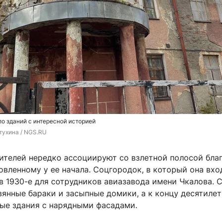
о зданий с интересной историей
тухина / NGS.RU
ителей нередко ассоциируют со взлетной полосой бла
овленному у ее начала. Соцгородок, в который она вхо
в 1930-е для сотрудников авиазавода имени Чкалова. 
янные бараки и засыпные домики, а к концу десятиле
ые здания с нарядными фасадами.