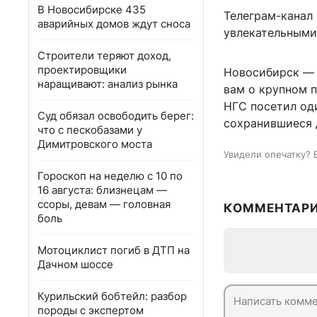
В Новосибирске 435
Телеграм-канал
аварийных домов ждут сноса
увлекательными
Строители теряют доход,
проектировщики
Новосибирск — 
наращивают: анализ рынка
вам о крупном 
НГС посетил од
Суд обязал освободить берег:
сохранившиеся 
что с пескобазами у
Димитровского моста
Увидели опечатку? 
Гороскоп на неделю с 10 по
16 августа: близнецам —
ссоры, девам — головная
КОММЕНТАР
боль
Мотоциклист погиб в ДТП на
Дачном шоссе
Курильский бобтейл: разбор
породы с экспертом