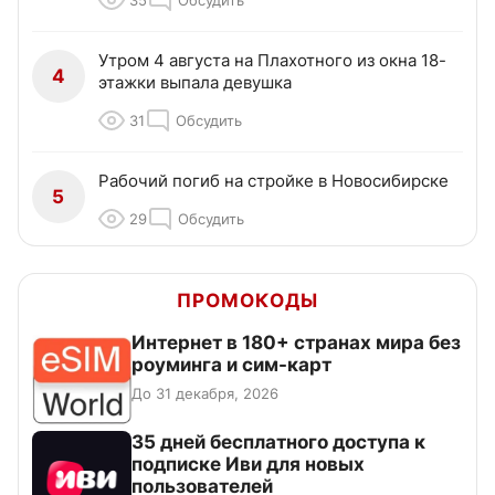
35
Обсудить
Утром 4 августа на Плахотного из окна 18-
4
этажки выпала девушка
31
Обсудить
Рабочий погиб на стройке в Новосибирске
5
29
Обсудить
ПРОМОКОДЫ
Интернет в 180+ странах мира без
роуминга и сим-карт
До 31 декабря, 2026
35 дней бесплатного доступа к
подписке Иви для новых
пользователей