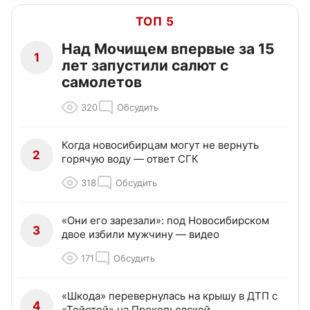
ТОП 5
Над Мочищем впервые за 15
1
лет запустили салют с
самолетов
320
Обсудить
Когда новосибирцам могут не вернуть
2
горячую воду — ответ СГК
318
Обсудить
«Они его зарезали»: под Новосибирском
3
двое избили мужчину — видео
171
Обсудить
«Шкода» перевернулась на крышу в ДТП с
4
«Тойотой» на Прокопьевской