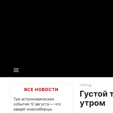
ГОРОД
ВСЕ НОВОСТИ
Густой 
Три астрономических
утром
события 12 августа — что
увидят новосибирцы