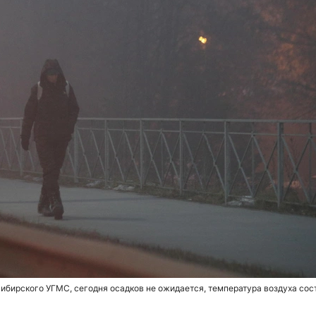
бирского УГМС, сегодня осадков не ожидается, температура воздуха сос