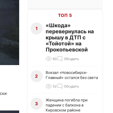
ТОП 5
«Шкода»
1
перевернулась на
крышу в ДТП с
«Тойотой» на
Прокопьевской
60
Обсудить
Вокзал «Новосибирск-
2
Главный» остался без света
52
Обсудить
ески
Женщина погибла при
3
падении с балкона в
Кировском районе