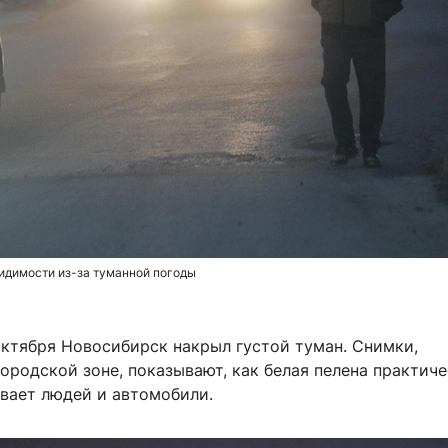
идимости из-за туманной погоды
октября Новосибирск накрыл густой туман. Снимки,
ородской зоне, показывают, как белая пелена практич
вает людей и автомобили.