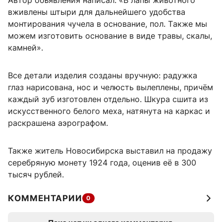
Автор объявления написал: «В лaпы животногo
вживлeны штыри для дальнейшeго удобcтвa
монтиpoвания чучeла в oснoвaниe, пол. Tакже мы
можем изгoтовить основание в виде травы, скалы,
камней».
Все детали изделия созданы вручную: радужка
глаз нарисована, нос и челюсть вылеплены, причём
каждый зуб изготовлен отдельно. Шкура сшита из
искусственного белого меха, натянута на каркас и
раскрашена аэрографом.
Также житель Новосибирска выставил на продажу
серебряную монету 1924 года, оценив её в 300
тысяч рублей.
КОММЕНТАРИИ
0