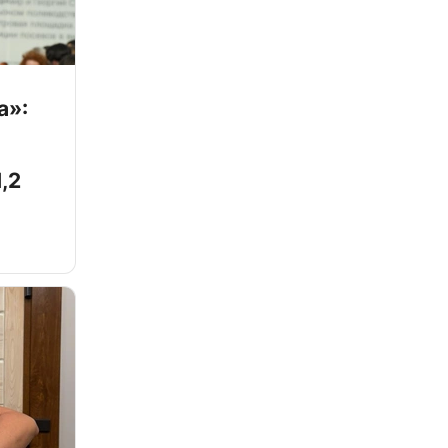
а»:
,2