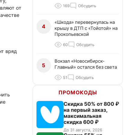
гу,
169
Обсудить
вляют от
качестве
«Шкода» перевернулась на
4
крышу в ДТП с «Тойотой» на
Прокопьевской
60
Обсудить
нт вряд
Вокзал «Новосибирск-
5
Главный» остался без света
51
Обсудить
ПРОМОКОДЫ
нить
ние
Скидка 50% от 800 ₽
на первый заказ,
максимальная
скидка 600 ₽
До 31 августа, 2026