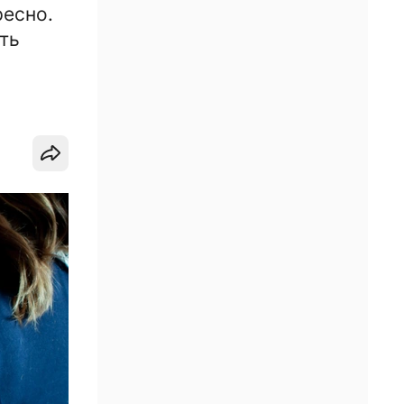
ресно.
ть