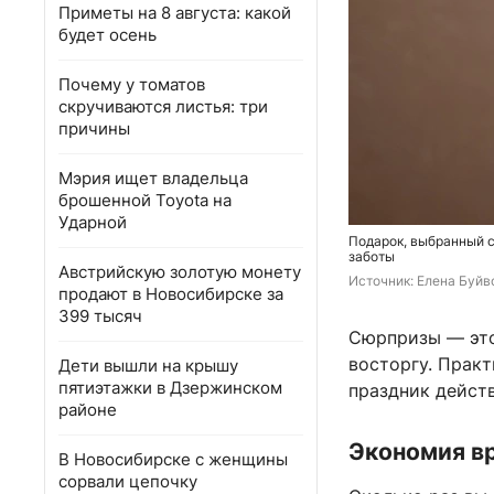
Приметы на 8 августа: какой
будет осень
Почему у томатов
скручиваются листья: три
причины
Мэрия ищет владельца
брошенной Toyota на
Ударной
Подарок, выбранный с
заботы
Австрийскую золотую монету
Источник: 
Елена Буйв
продают в Новосибирске за
399 тысяч
Сюрпризы — это
восторгу. Практ
Дети вышли на крышу
пятиэтажки в Дзержинском
праздник дейст
районе
Экономия вр
В Новосибирске с женщины
сорвали цепочку