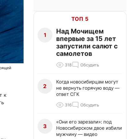
ТОП 5
Над Мочищем
1
впервые за 15 лет
запустили салют с
самолетов
318
Обсудить
тоящей
Когда новосибирцам могут
2
не вернуть горячую воду —
ответ СГК
т к
ть
316
Обсудить
«Они его зарезали»: под
3
Новосибирском двое избили
мужчину — видео