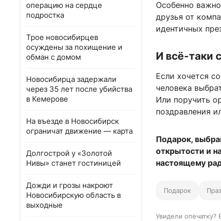
Особенно важно,
операцию на сердце
подростка
друзья от комп
идентичных през
Трое новосибирцев
осуждены за похищение и
И всё-таки 
обман с домом
Если хочется с
Новосибирца задержали
человека выбрат
через 35 лет после убийства
в Кемерове
Или поручить о
поздравления и
На въезде в Новосибирск
ограничат движение — карта
Подарок, выбра
открытости и н
Долгострой у «Золотой
настоящему ра
Нивы» станет гостиницей
Дожди и грозы накроют
Подарок
Пра
Новосибирскую область в
выходные
Увидели опечатку? 