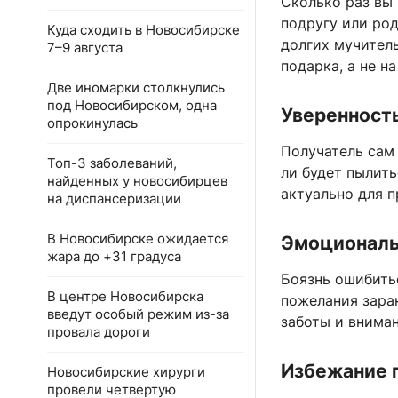
Сколько раз вы 
подругу или ро
Куда сходить в Новосибирске
долгих мучител
7–9 августа
подарка, а не н
Две иномарки столкнулись
под Новосибирском, одна
Уверенность
опрокинулась
Получатель сам 
Топ-3 заболеваний,
ли будет пылить
найденных у новосибирцев
актуально для п
на диспансеризации
В Новосибирске ожидается
Эмоциональ
жара до +31 градуса
Боязнь ошибить
В центре Новосибирска
пожелания заран
введут особый режим из-за
заботы и внима
провала дороги
Избежание п
Новосибирские хирурги
провели четвертую