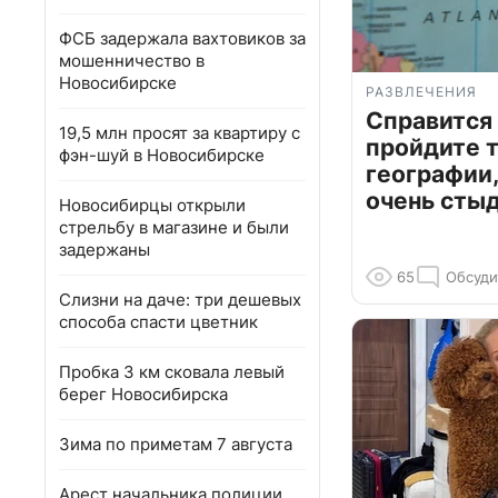
ФСБ задержала вахтовиков за
мошенничество в
Новосибирске
РАЗВЛЕЧЕНИЯ
Справится
19,5 млн просят за квартиру с
пройдите т
фэн-шуй в Новосибирске
географии,
очень сты
Новосибирцы открыли
стрельбу в магазине и были
задержаны
65
Обсуди
Слизни на даче: три дешевых
способа спасти цветник
Пробка 3 км сковала левый
берег Новосибирска
Зима по приметам 7 августа
Арест начальника полиции