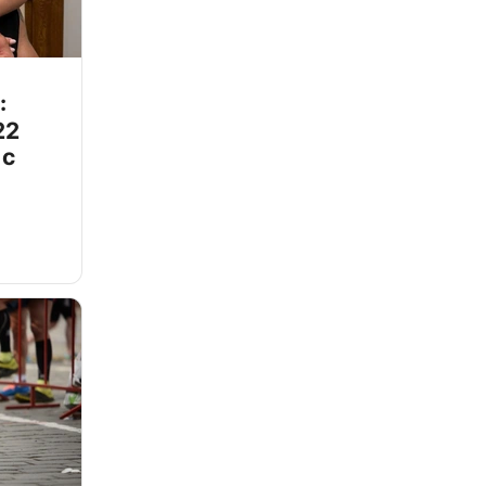
:
22
 с