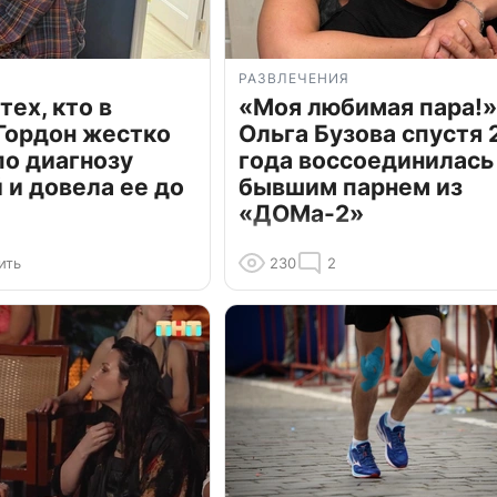
РАЗВЛЕЧЕНИЯ
тех, кто в
«Моя любимая пара!»
Гордон жестко
Ольга Бузова спустя 
по диагнозу
года воссоединилась
и довела ее до
бывшим парнем из
«ДОМа-2»
ить
230
2