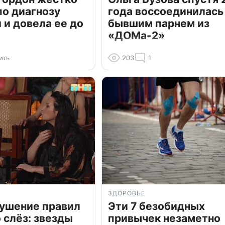
по диагнозу
года воссоединилась
и довела ее до
бывшим парнем из
«ДОМа-2»
ить
203
1
ЗДОРОВЬЕ
рушение правил
Эти 7 безобидных
о слёз: звезды
привычек незаметно