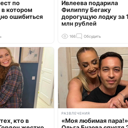
ест по
Ивлеева подарила
 в котором
Филиппу Бегаку
дно ошибиться
дорогущую лодку за 1
млн рублей
ь
166
Обсудить
РАЗВЛЕЧЕНИЯ
тех, кто в
«Моя любимая пара!»
Гордон жестко
Ольга Бузова спустя 