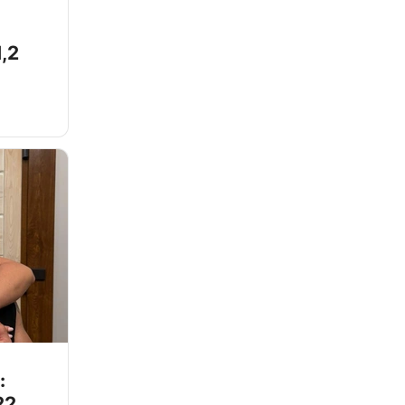
,2
:
22