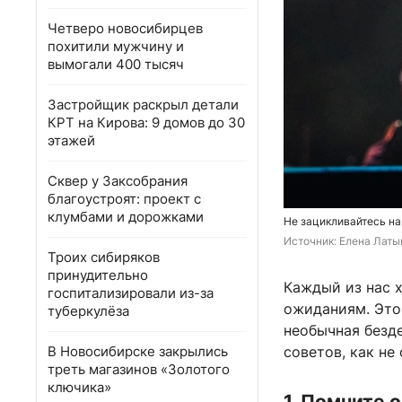
Четверо новосибирцев
похитили мужчину и
вымогали 400 тысяч
Застройщик раскрыл детали
КРТ на Кирова: 9 домов до 30
этажей
Сквер у Заксобрания
благоустроят: проект с
клумбами и дорожками
Не зацикливайтесь на 
Источник: 
Елена Латы
Троих сибиряков
принудительно
Каждый из нас х
госпитализировали из-за
ожиданиям. Это
туберкулёза
необычная безде
В Новосибирске закрылись
советов, как не
треть магазинов «Золотого
ключика»
1. Помните 