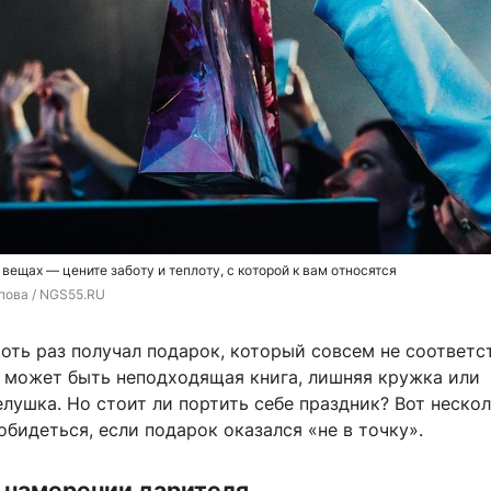
вещах — цените заботу и теплоту, с которой к вам относятся
пова / NGS55.RU
оть раз получал подарок, который совсем не соответс
 может быть неподходящая книга, лишняя кружка или
лушка. Но стоит ли портить себе праздник? Вот неско
 обидеться, если подарок оказался «не в точку».
о намерении дарителя