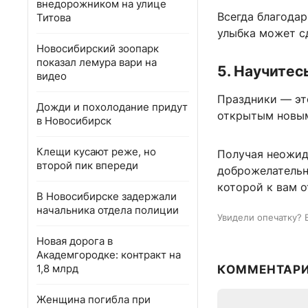
внедорожником на улице
Всегда благодар
Титова
улыбка может сд
Новосибирский зоопарк
показал лемура вари на
5. Научитес
видео
Праздники — эт
Дожди и похолодание придут
открытым новым
в Новосибирск
Клещи кусают реже, но
Получая неожид
второй пик впереди
доброжелательне
которой к вам о
В Новосибирске задержали
начальника отдела полиции
Увидели опечатку? 
Новая дорога в
Академгородке: контракт на
1,8 млрд
КОММЕНТАР
Женщина погибла при