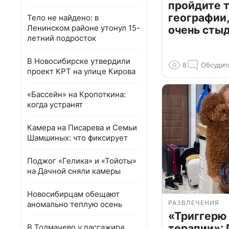
пройдите т
географии,
Тело не найдено: в
Ленинском районе утонул 15-
очень сты
летний подросток
В Новосибирске утвердили
8
Обсудит
проект КРТ на улице Кирова
«Бассейн» на Кропоткина:
когда устранят
Камера на Писарева и Семьи
Шамшиных: что фиксирует
Поджог «Гелика» и «Тойоты»
на Дачной сняли камеры
Новосибирцам обещают
РАЗВЛЕЧЕНИЯ
аномально теплую осень
«Триггерю 
терапии»: 
В Толмачево у пассажира