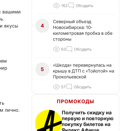
162
Обсудить
 с вашими
ь.
Северный объезд
4
ши вкусы
Новосибирска: 10-
километровая пробка в обе
стороны
63
Обсудить
нем
«Шкода» перевернулась на
нир
5
крышу в ДТП с «Тойотой» на
Прокопьевской
57
Обсудить
ПРОМОКОДЫ
ть
м лично.
Получить скидку на
первую и повторную
покупку билетов на
Яндекс Афише