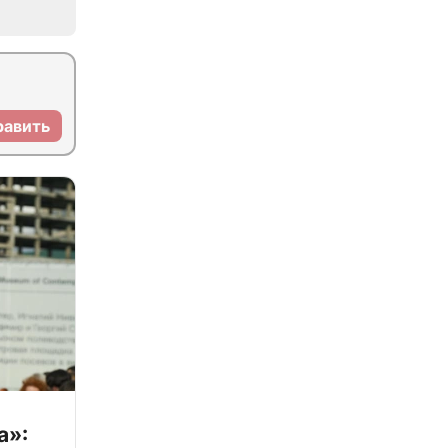
равить
а»: