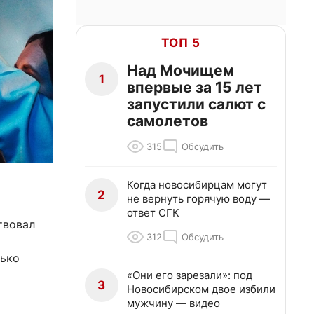
ТОП 5
Над Мочищем
1
впервые за 15 лет
запустили салют с
самолетов
315
Обсудить
Когда новосибирцам могут
2
не вернуть горячую воду —
ответ СГК
твовал
312
Обсудить
лько
«Они его зарезали»: под
3
Новосибирском двое избили
мужчину — видео