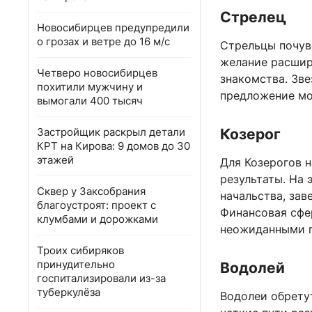
Стрелец
Новосибирцев предупредили
о грозах и ветре до 16 м/с
Стрельцы почув
желание расшир
Четверо новосибирцев
знакомства. Зв
похитили мужчину и
предложение мо
вымогали 400 тысяч
Застройщик раскрыл детали
Козерог
КРТ на Кирова: 9 домов до 30
этажей
Для Козерогов н
результаты. На 
Сквер у Заксобрания
начальства, зав
благоустроят: проект с
Финансовая сфе
клумбами и дорожками
неожиданными п
Троих сибиряков
принудительно
Водолей
госпитализировали из-за
туберкулёза
Водолеи обрету