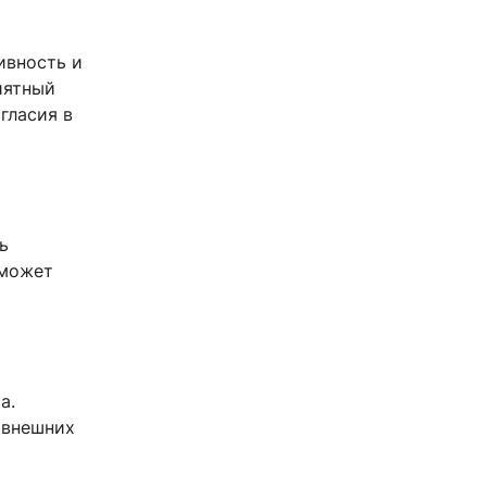
ивность и
иятный
гласия в
ь
 может
а.
 внешних