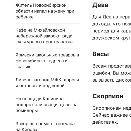
Дева
Житель Новосибирской
области напал на жену при
Для Дев на перв
ребенке
доходы, что поз
Кафе на Михайловской
период для кар
набережной закроют ради
дружеском круг
культурного пространства
Весы
Ярмарки школьных товаров в
Новосибирске: адреса и
Весам представ
график
ошибки. Вы мож
Ливень затопил МЖК: дороги
вызывать диско
и остановки под водой
Скорпион
На площади Калинина
подорожали овощи: цены на
Скорпионам нед
помидоры
Сейчас важнее 
действиях.
Завершен ремонт тротуара
на Кирова