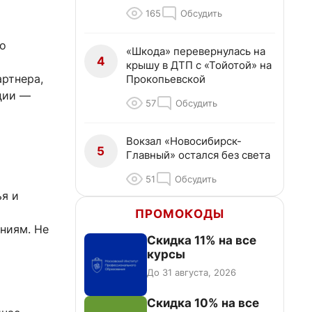
165
Обсудить
то
«Шкода» перевернулась на
4
крышу в ДТП с «Тойотой» на
ртнера,
Прокопьевской
ции —
57
Обсудить
Вокзал «Новосибирск-
5
Главный» остался без света
51
Обсудить
ья и
ПРОМОКОДЫ
ниям. Не
Скидка 11% на все
курсы
До 31 августа, 2026
Скидка 10% на все