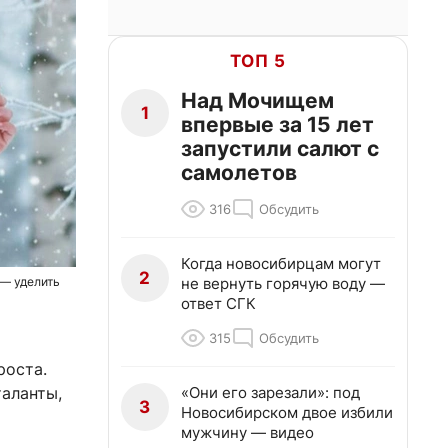
ТОП 5
Над Мочищем
1
впервые за 15 лет
запустили салют с
самолетов
316
Обсудить
Когда новосибирцам могут
2
не вернуть горячую воду —
 — уделить
ответ СГК
315
Обсудить
роста.
«Они его зарезали»: под
аланты,
3
Новосибирском двое избили
мужчину — видео