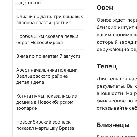
задержаны
Овен
Слизни на даче: три дешевых
Овнов ждет пер
способа спасти цветник
близкие интуит
взаимопонимани
Пробка 3 км сковала левый
который заряди
берег Новосибирска
окружающие оце
Зима по приметам 7 августа
Телец
Арест начальника полиции
Заельцовского района:
Для Тельцов нас
детали дела
результаты. Вы 
внешности. На р
Котята пумы показались из
финансовое пол
домика в Новосибирском
отказывайте себ
зоопарке
Новосибирский зоопарк
Близнецы
показал мартышку Бразза