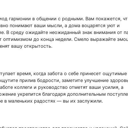
иод гармонии в общении с родными. Вам покажется, ч
ивно понимают ваши мысли, а дома воцарятся уют и
е. В среду ожидайте неожиданный знак внимания от па
т оптимизмом до конца недели. Смело выражайте эмо
нят вашу открытость.
тупает время, когда забота о себе принесет ощутимые
ощутите прилив бодрости, заметите улучшение здоров
аботе коллеги и руководство отметят ваши усилия, а
ожение укрепится благодаря дополнительным поступле
е в маленьких радостях — вы их заслужили.