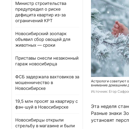
Министр строительства
предупредил о риске
дефицита квартир из-за
ограничений КРТ
Новосибирский зоопарк
объявил сбор овощей для
животных — сроки
Приставы снесли незаконный
гараж новосибирца
ФСБ задержала вахтовиков за
Астрологи советуют о
мошенничество в
внимание домашним д
Новосибирске
Источник: 
Егор Сафро
19,5 млн просят за квартиру с
Эта неделя ста
фэн-шуй в Новосибирске
Разные знаки З
Новосибирцы открыли
установят перс
стрельбу в магазине и были