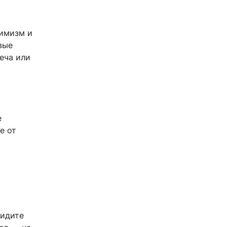
тимизм и
вые
еча или
е
е от
видите