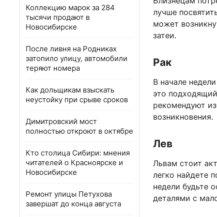
Близнецам потр
Коллекцию марок за 284
лучше посвятит
тысячи продают в
может возникнут
Новосибирске
затеи.
После ливня на Родниках
затопило улицу, автомобили
Рак
теряют номера
В начале недел
Как дольщикам взыскать
это подходящий
неустойку при срыве сроков
рекомендуют из
возникновения.
Димитровский мост
полностью откроют в октябре
Лев
Кто столица Сибири: мнения
читателей о Красноярске и
Львам стоит ак
Новосибирске
легко найдете п
недели будьте 
Ремонт улицы Петухова
деталями с мал
завершат до конца августа