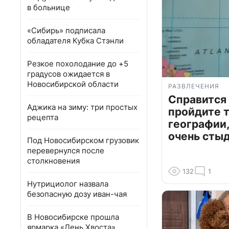
в больнице
«Сибирь» подписала
обладателя Кубка Стэнли
Резкое похолодание до +5
градусов ожидается в
Новосибирской области
РАЗВЛЕЧЕНИЯ
Справится
Аджика на зиму: три простых
пройдите т
рецепта
географии,
очень сты
Под Новосибирском грузовик
перевернулся после
столкновения
132
1
Нутрициолог назвала
безопасную дозу иван-чая
В Новосибирске прошла
ярмарка «День Хвоста»