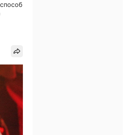
 способ
а