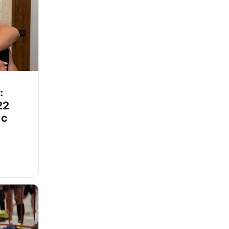
:
22
 с