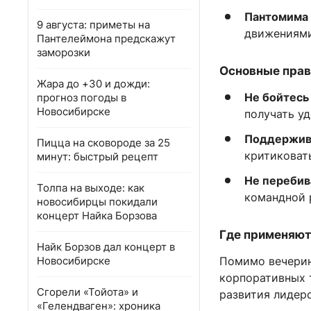
Пантомима 
9 августа: приметы на
движениями
Пантелеймона предскажут
заморозки
Основные прав
Жара до +30 и дожди:
Не бойтесь
прогноз погоды в
Новосибирске
получать уд
Поддержива
Пицца на сковороде за 25
критиковат
минут: быстрый рецепт
Не перебив
Толпа на выходе: как
командной 
новосибирцы покидали
концерт Найка Борзова
Где применяют
Найк Борзов дал концерт в
Новосибирске
Помимо вечерин
корпоративных т
Сгорели «Тойота» и
развития лидерс
«Гелендваген»: хроника