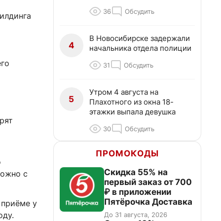
36
Обсудить
илдинга
В Новосибирске задержали
4
начальника отдела полиции
его
31
Обсудить
Утром 4 августа на
5
Плахотного из окна 18-
этажки выпала девушка
рят
30
Обсудить
ПРОМОКОДЫ
о
Скидка 55% на
можно с
первый заказ от 700
₽ в приложении
Пятёрочка Доставка
 приёме у
оду.
До 31 августа, 2026