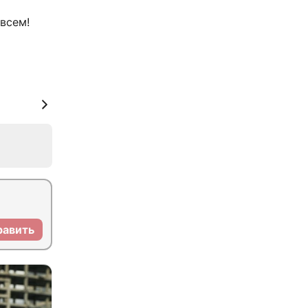
всем!
равить