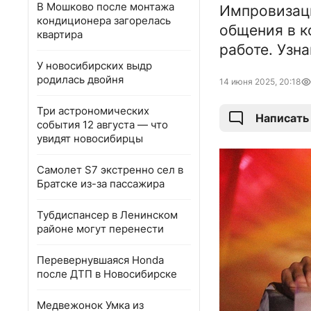
В Мошково после монтажа
Импровизаци
кондиционера загорелась
общения в к
квартира
работе. Узна
У новосибирских выдр
родилась двойня
14 июня 2025, 20:18
Три астрономических
Написать
события 12 августа — что
увидят новосибирцы
Самолет S7 экстренно сел в
Братске из-за пассажира
Тубдиспансер в Ленинском
районе могут перенести
Перевернувшаяся Honda
после ДТП в Новосибирске
Медвежонок Умка из