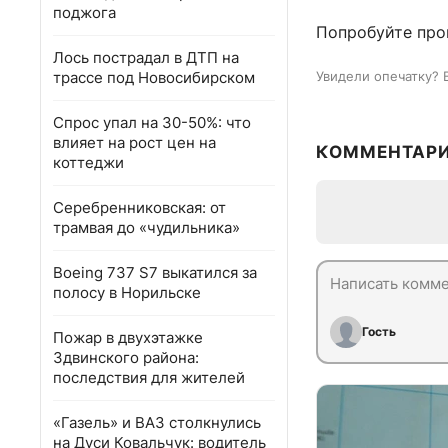
поджога
Попробуйте про
Лось пострадал в ДТП на
трассе под Новосибирском
Увидели опечатку? 
Спрос упал на 30-50%: что
влияет на рост цен на
КОММЕНТАР
коттеджи
Серебренниковская: от
трамвая до «чудильника»
Boeing 737 S7 выкатился за
полосу в Норильске
Гость
Пожар в двухэтажке
Здвинского района:
последствия для жителей
«Газель» и ВАЗ столкнулись
на Дуси Ковальчук: водитель