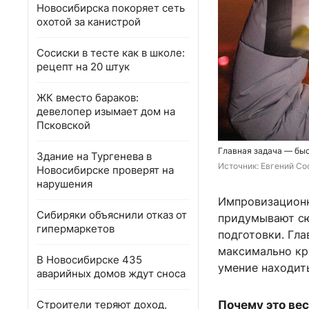
Новосибирска покоряет сеть
охотой за канистрой
Сосиски в тесте как в школе:
рецепт на 20 штук
ЖК вместо бараков:
девелопер изымает дом на
Псковской
Главная задача — быс
Здание на Тургенева в
Источник: 
Евгений Со
Новосибирске проверят на
нарушения
Импровизацион
Сибиряки объяснили отказ от
придумывают сю
гипермаркетов
подготовки. Гла
максимально кр
В Новосибирске 435
умение находит
аварийных домов ждут сноса
Строители теряют доход,
Почему это вес