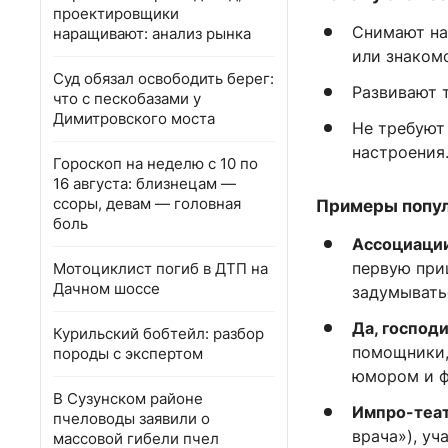
проектировщики
Снимают на
наращивают: анализ рынка
или знакомс
Суд обязал освободить берег:
Развивают 
что с пескобазами у
Димитровского моста
Не требуют
настроения
Гороскоп на неделю с 10 по
16 августа: близнецам —
ссоры, девам — головная
Примеры попул
боль
Ассоциаци
первую при
Мотоциклист погиб в ДТП на
Дачном шоссе
задумыватьс
Да, господи
Курильский бобтейл: разбор
помощники,
породы с экспертом
юмором и ф
В Сузунском районе
Импро-теат
пчеловоды заявили о
врача»), уч
массовой гибели пчел