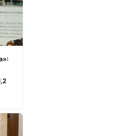
а»:
,2