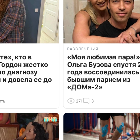
РАЗВЛЕЧЕНИЯ
тех, кто в
«Моя любимая пара!»
Гордон жестко
Ольга Бузова спустя 
по диагнозу
года воссоединилась
и довела ее до
бывшим парнем из
«ДОМа-2»
ить
271
3