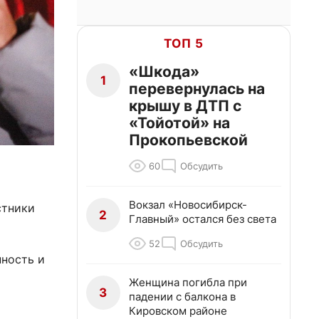
ТОП 5
«Шкода»
1
перевернулась на
крышу в ДТП с
«Тойотой» на
Прокопьевской
60
Обсудить
Вокзал «Новосибирск-
стники
2
Главный» остался без света
52
Обсудить
нность и
Женщина погибла при
3
падении с балкона в
Кировском районе