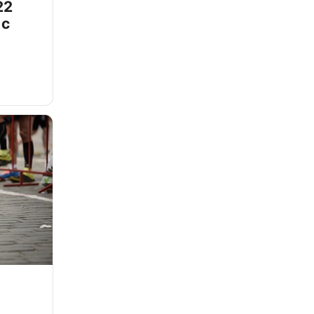
22
 с