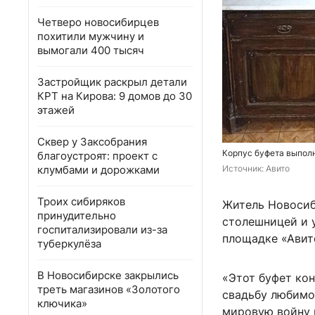
Четверо новосибирцев
похитили мужчину и
вымогали 400 тысяч
Застройщик раскрыл детали
КРТ на Кирова: 9 домов до 30
этажей
Сквер у Заксобрания
Корпус буфета выпол
благоустроят: проект с
клумбами и дорожками
Источник: 
Авито
Троих сибиряков
Житель Новосиб
принудительно
столешницей и у
госпитализировали из-за
площадке «Авит
туберкулёза
В Новосибирске закрылись
«Этот буфeт кон
треть магазинов «Золотого
cвадьбу любимo
ключика»
мировую войну в