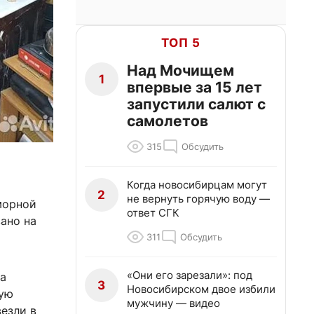
ТОП 5
Над Мочищем
1
впервые за 15 лет
запустили салют с
самолетов
315
Обсудить
Когда новосибирцам могут
2
не вернуть горячую воду —
морной
ответ СГК
ано на
311
Обсудить
«Они его зарезали»: под
на
3
Новосибирском двое избили
рую
мужчину — видео
везли в