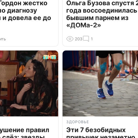
Гордон жестко
Ольга Бузова спустя 
по диагнозу
года воссоединилась
и довела ее до
бывшим парнем из
«ДОМа-2»
ить
203
1
ЗДОРОВЬЕ
рушение правил
Эти 7 безобидных
о слёз: звезды
привычек незаметно