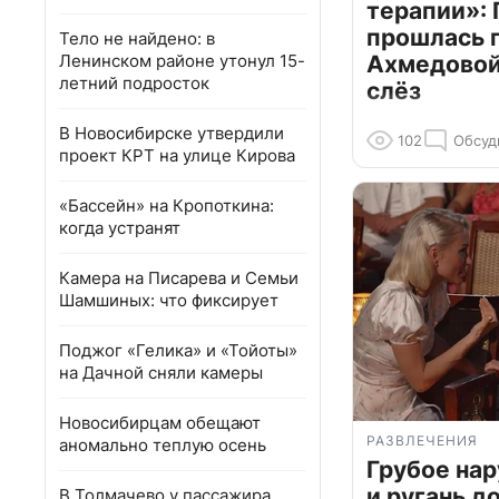
терапии»: 
прошлась 
Тело не найдено: в
Ленинском районе утонул 15-
Ахмедовой 
летний подросток
слёз
В Новосибирске утвердили
102
Обсуд
проект КРТ на улице Кирова
«Бассейн» на Кропоткина:
когда устранят
Камера на Писарева и Семьи
Шамшиных: что фиксирует
Поджог «Гелика» и «Тойоты»
на Дачной сняли камеры
Новосибирцам обещают
РАЗВЛЕЧЕНИЯ
аномально теплую осень
Грубое на
и ругань д
В Толмачево у пассажира