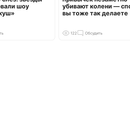
рвали шоу
убивают колени — сп
куш»
вы тоже так делаете
ть
122
Обсудить