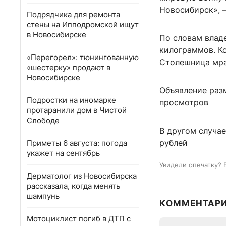
Новосибирск», 
Подрядчика для ремонта
стены на Ипподромской ищут
в Новосибирске
По словам владе
килограммов. Ко
«Перегорел»: тюнингованную
Столешница мра
«шестерку» продают в
Новосибирске
Объявление разм
Подростки на иномарке
просмотров
протаранили дом в Чистой
Слободе
В другом случае
рублей
Приметы 6 августа: погода
укажет на сентябрь
Увидели опечатку? 
Дерматолог из Новосибирска
рассказала, когда менять
шампунь
КОММЕНТАР
Мотоциклист погиб в ДТП с