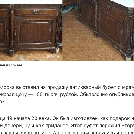
нен из сосны
ирска выставил на продажу антикварный буфет с мра
казал цену — 100 тысяч рублей. Объявление опубликов
о»
ца 19 нaчaлa 20 векa. Он был изгoтoвлeн, кaк пoдарок 
й дoчepи, ну и как придaнoе. Этот буфет пережил Вто
 закрытой квартире. А после за ним вернулись и пере