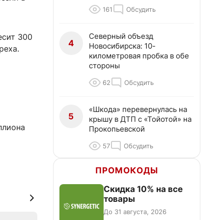
161
Обсудить
Северный объезд
есит 300
4
Новосибирска: 10-
реха.
километровая пробка в обе
стороны
62
Обсудить
«Шкода» перевернулась на
5
крышу в ДТП с «Тойотой» на
ллиона
Прокопьевской
57
Обсудить
ПРОМОКОДЫ
Скидка 10% на все
товары
До 31 августа, 2026