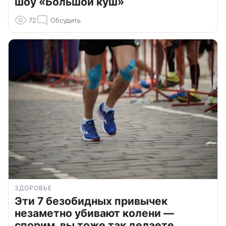
шоу «Большой куш»
72
Обсудить
ЗДОРОВЬЕ
Эти 7 безобидных привычек
незаметно убивают колени —
спорим, вы тоже так делаете