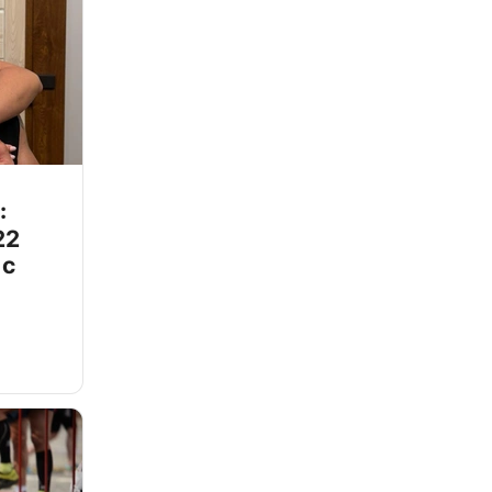
:
22
 с