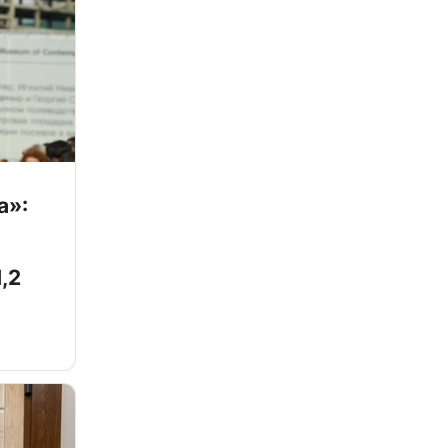
а»:
,2