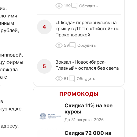
169
Обсудить
и».
ило имя
«Шкода» перевернулась на
данным
4
крышу в ДТП с «Тойотой» на
 рублей,
Прокопьевской
59
Обсудить
липповой.
Вокзал «Новосибирск-
ьцу фирмы
5
Главный» остался без света
должала
а с
51
Обсудить
.
ПРОМОКОДЫ
 в
Скидка 11% на все
кузнецке.
курсы
До 31 августа, 2026
 адресу.
Скидка 72 000 на