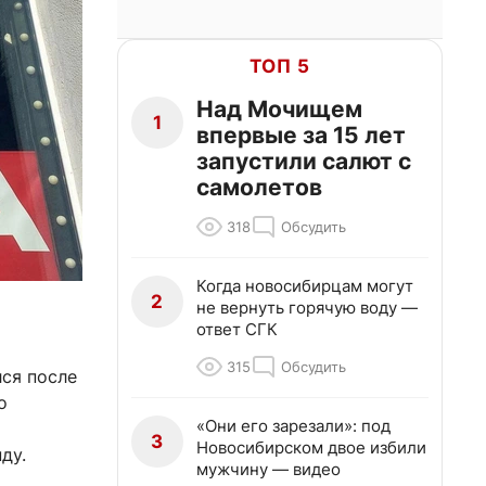
ТОП 5
Над Мочищем
1
впервые за 15 лет
запустили салют с
самолетов
318
Обсудить
Когда новосибирцам могут
2
не вернуть горячую воду —
ответ СГК
315
Обсудить
ся после
о
«Они его зарезали»: под
3
Новосибирском двое избили
ду.
мужчину — видео