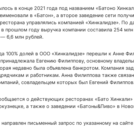
лось в конце 2021 года под названием «Батоно Хинкал
еименовали в «Батон», а второе заведение сети получ
 ресторана управлялись компанией «Хинкалидзе». По 
 в прошлом году выручка компании составила 254 млн
— 6,6 млн рублей.
ода 100% долей в ООО «Хинкалидзе» перешли к Анне Фи
 принадлежала Евгению Филиппову, основному владел
торая недавно была объявлена банкротом. Компания за
дрядчикам и работникам. Анна Филиппова также связан
омпаний, совладельцем которых был Евгений Филиппов
сообщается о действующих ресторанах «Бато Хинкали»
окузнецке, а также о заведении «Батоны&Пиво» в Ново
 направлен письменный запрос по указанному на сайте