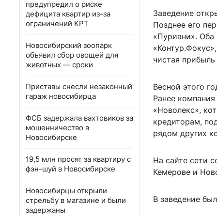
предупредил о риске
Заведение откры
дефицита квартир из-за
ограничений КРТ
Позднее его пер
«Пуриани». Оба
Новосибирский зоопарк
«Контур.Фокус»,
объявил сбор овощей для
чистая прибыль 
животных — сроки
Приставы снесли незаконный
Весной этого г
гараж новосибирца
Ранее компания
«Новолекс», ко
ФСБ задержала вахтовиков за
кредиторам, по
мошенничество в
рядом других к
Новосибирске
19,5 млн просят за квартиру с
На сайте сети 
фэн-шуй в Новосибирске
Кемерове и Нов
Новосибирцы открыли
В заведение был
стрельбу в магазине и были
задержаны