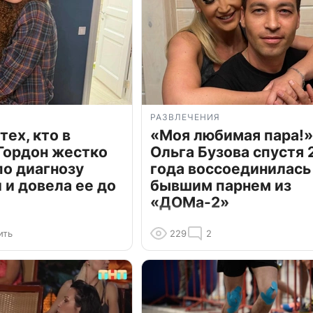
РАЗВЛЕЧЕНИЯ
тех, кто в
«Моя любимая пара!»
Гордон жестко
Ольга Бузова спустя 
по диагнозу
года воссоединилась
и довела ее до
бывшим парнем из
«ДОМа-2»
ить
229
2