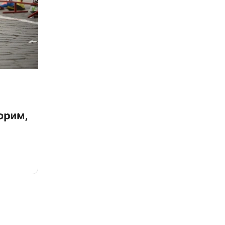
орим,