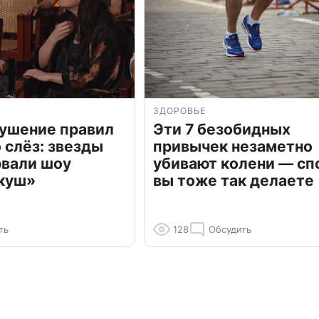
ЗДОРОВЬЕ
рушение правил
Эти 7 безобидных
о слёз: звезды
привычек незаметно
рвали шоу
убивают колени — сп
куш»
вы тоже так делаете
ть
128
Обсудить