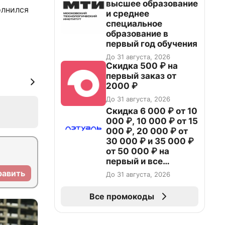
высшее образование
олнился
и среднее
специальное
образование в
первый год обучения
До 31 августа, 2026
Скидка 500 ₽ на
первый заказ от
2000 ₽
До 31 августа, 2026
Скидка 6 000 ₽ от 10
000 ₽, 10 000 ₽ от 15
000 ₽, 20 000 ₽ от
30 000 ₽ и 35 000 ₽
от 50 000 ₽ на
первый и все
повторные заказы по
равить
До 31 августа, 2026
промокоду НАБЕРИ
Все промокоды