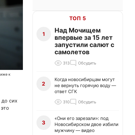
ТОП 5
Над Мочищем
1
впервые за 15 лет
запустили салют с
самолетов
313
Обсудить
лиже к
Когда новосибирцам могут
2
не вернуть горячую воду —
ответ СГК
 до сих
310
Обсудить
 это
«Они его зарезали»: под
3
Новосибирском двое избили
мужчину — видео