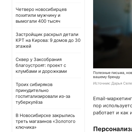
Четверо новосибирцев
похитили мужчину и
вымогали 400 тысяч
Застройщик раскрыл детали
КРТ на Кирова: 9 домов до 30
этажей
Сквер у Заксобрания
благоустроят: проект с
клумбами и дорожками
Полезные письма, но
вашему бренду
Источник: 
Дарья Селе
Троих сибиряков
принудительно
госпитализировали из-за
Email-маркетинг
туберкулёза
пор использует
работает и как 
В Новосибирске закрылись
треть магазинов «Золотого
ключика»
Персонализ