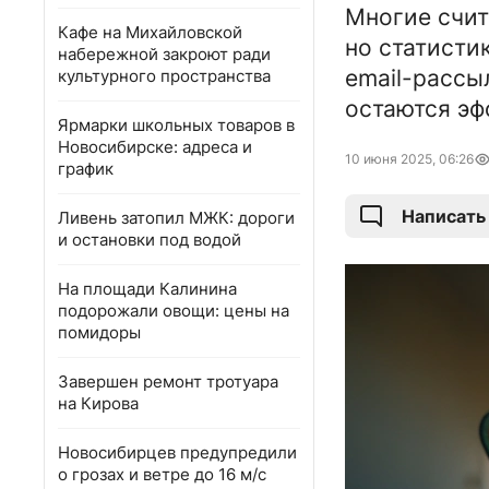
Многие счит
Кафе на Михайловской
но статисти
набережной закроют ради
email-рассы
культурного пространства
остаются эф
Ярмарки школьных товаров в
Новосибирске: адреса и
10 июня 2025, 06:26
график
Написать
Ливень затопил МЖК: дороги
и остановки под водой
На площади Калинина
подорожали овощи: цены на
помидоры
Завершен ремонт тротуара
на Кирова
Новосибирцев предупредили
о грозах и ветре до 16 м/с