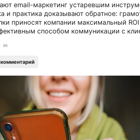
ают email-маркетинг устаревшим инструм
ка и практика доказывают обратное: грам
лки приносят компании максимальный ROI
фективным способом коммуникации с кли
86
 комментарий