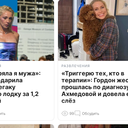
Я
РАЗВЛЕЧЕНИЯ
ряла я мужа»:
«Триггерю тех, кто в
одарила
терапии»: Гордон же
егаку
прошлась по диагноз
лодку за 1,2
Ахмедовой и довела 
й
слёз
ить
99
Обсудить