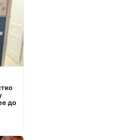
стко
у
ее до