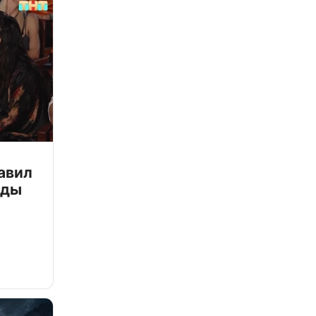
авил
зды