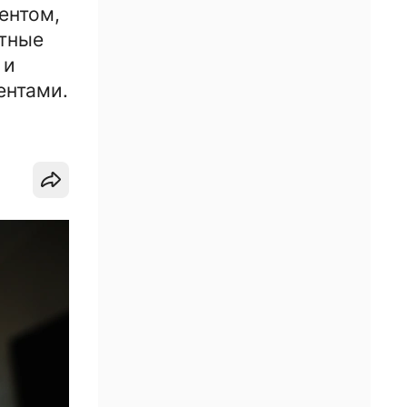
ентом,
отные
 и
ентами.