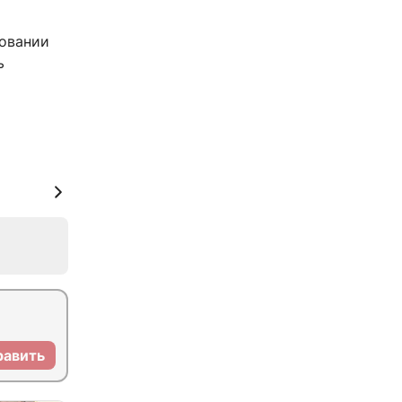
овании
ь
равить