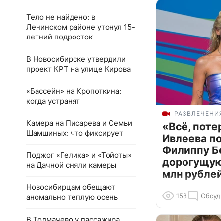
Тело не найдено: в
Ленинском районе утонул 15-
летний подросток
В Новосибирске утвердили
проект КРТ на улице Кирова
«Бассейн» на Кропоткина:
когда устранят
РАЗВЛЕЧЕНИ
Камера на Писарева и Семьи
«Всё, поте
Шамшиных: что фиксирует
Ивлеева п
Филиппу Б
Поджог «Гелика» и «Тойоты»
дорогущую 
на Дачной сняли камеры
млн рубле
Новосибирцам обещают
158
Обсуд
аномально теплую осень
В Толмачево у пассажира