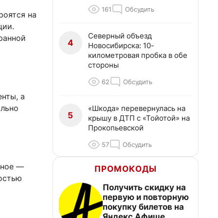
161
Обсудить
роятся на
ции.
Северный объезд
ранной
4
Новосибирска: 10-
километровая пробка в обе
стороны
62
Обсудить
нты, а
ильно
«Шкода» перевернулась на
5
крышу в ДТП с «Тойотой» на
Прокопьевской
57
Обсудить
вное —
ПРОМОКОДЫ
ностью
Получить скидку на
первую и повторную
покупку билетов на
Яндекс Афише