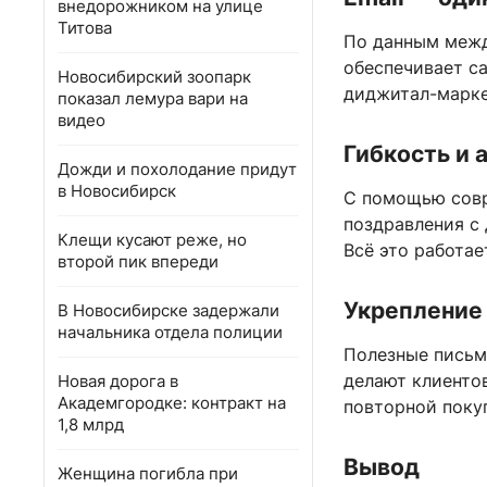
внедорожником на улице
Титова
По данным межд
обеспечивает са
Новосибирский зоопарк
диджитал-марке
показал лемура вари на
видео
Гибкость и 
Дожди и похолодание придут
в Новосибирск
С помощью совр
поздравления с
Клещи кусают реже, но
Всё это работае
второй пик впереди
Укрепление 
В Новосибирске задержали
начальника отдела полиции
Полезные письм
делают клиенто
Новая дорога в
Академгородке: контракт на
повторной поку
1,8 млрд
Вывод
Женщина погибла при