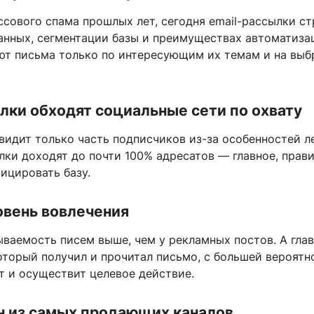
ссового спама прошлых лет, сегодня email-рассылки ст
анных, сегментации базы и преимуществах автоматиза
ют письма только по интересующим их темам и на выб
лки обходят социальные сети по охвату
видит только часть подписчиков из-за особенностей ле
лки доходят до почти 100% адресатов — главное, прав
ицировать базу.
овень вовлечения
ываемость писем выше, чем у рекламных постов. А гла
который получил и прочитал письмо, с большей вероят
т и осуществит целевое действие.
н из самых продающих каналов