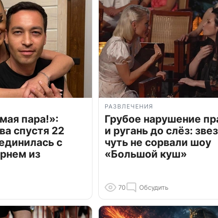
РАЗВЛЕЧЕНИЯ
мая пара!»:
Грубое нарушение пр
ва спустя 22
и ругань до слёз: зве
единилась с
чуть не сорвали шоу
рнем из
«Большой куш»
70
Обсудить