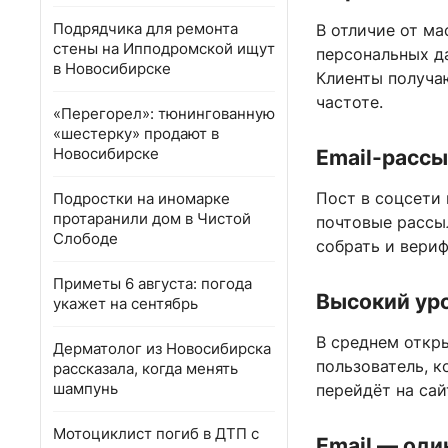
Подрядчика для ремонта
В отличие от ма
стены на Ипподромской ищут
персональных д
в Новосибирске
Клиенты получа
частоте.
«Перегорел»: тюнингованную
«шестерку» продают в
Новосибирске
Email-рассы
Пост в соцсети 
Подростки на иномарке
протаранили дом в Чистой
почтовые рассы
Слободе
собрать и вериф
Приметы 6 августа: погода
Высокий ур
укажет на сентябрь
В среднем откр
Дерматолог из Новосибирска
пользователь, 
рассказала, когда менять
шампунь
перейдёт на сай
Мотоциклист погиб в ДТП с
Email — оди