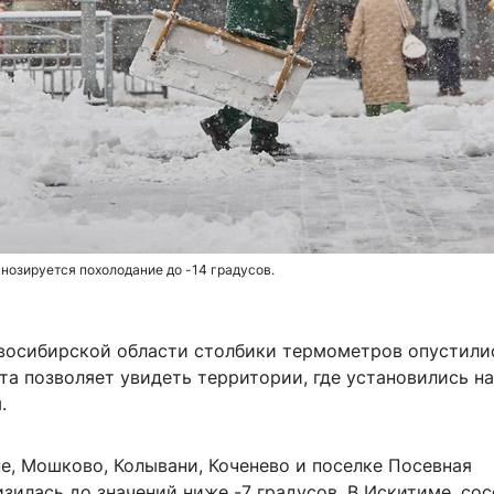
гнозируется похолодание до -14 градусов.
овосибирской области столбики термометров опустили
рта позволяет увидеть территории, где установились н
.
е, Мошково, Колывани, Коченево и поселке Посевная
зилась до значений ниже -7 градусов. В Искитиме, со