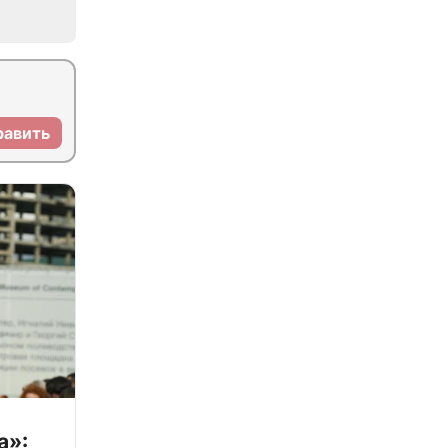
равить
а»: