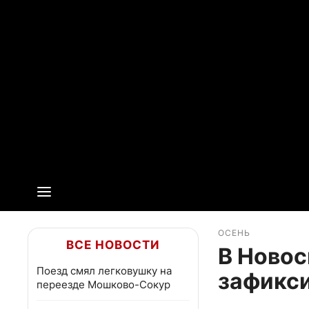
ОСЕНЬ
ВСЕ НОВОСТИ
В Новос
Поезд смял легковушку на
зафикси
переезде Мошково-Сокур