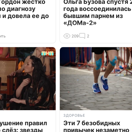
Гордон жестко
Ольга Бузова спустя 
по диагнозу
года воссоединилась
и довела ее до
бывшим парнем из
«ДОМа-2»
ить
209
2
ЗДОРОВЬЕ
рушение правил
Эти 7 безобидных
о слёз: звезды
привычек незаметно