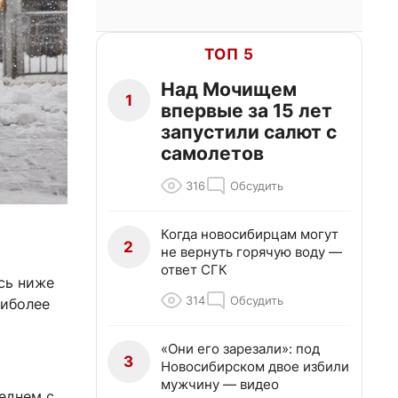
ТОП 5
Над Мочищем
1
впервые за 15 лет
запустили салют с
самолетов
316
Обсудить
Когда новосибирцам могут
2
не вернуть горячую воду —
ответ СГК
сь ниже
314
Обсудить
аиболее
«Они его зарезали»: под
3
Новосибирском двое избили
мужчину — видео
седнем с