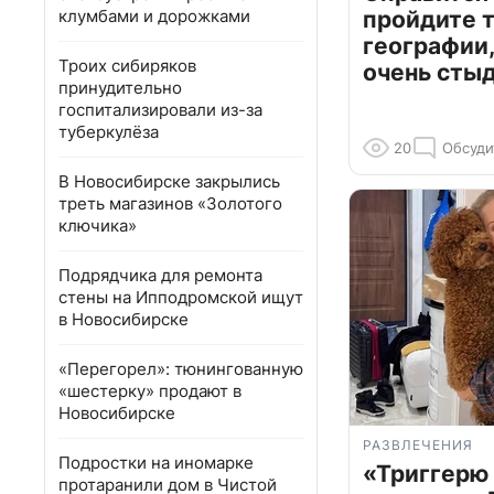
клумбами и дорожками
пройдите т
географии,
Троих сибиряков
очень сты
принудительно
госпитализировали из-за
туберкулёза
20
Обсуди
В Новосибирске закрылись
треть магазинов «Золотого
ключика»
Подрядчика для ремонта
стены на Ипподромской ищут
в Новосибирске
«Перегорел»: тюнингованную
«шестерку» продают в
Новосибирске
РАЗВЛЕЧЕНИЯ
Подростки на иномарке
«Триггерю 
протаранили дом в Чистой