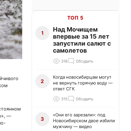
ТОП 5
Над Мочищем
1
впервые за 15 лет
запустили салют с
самолетов
318
Обсудить
Когда новосибирцам могут
ойчивого
2
не вернуть горячую воду —
ком
ответ СГК
315
Обсудить
остоянном
«Они его зарезали»: под
ы», —
3
Новосибирском двое избили
но-
мужчину — видео