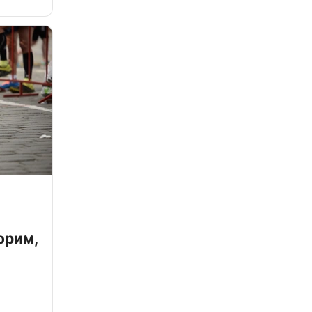
орим,