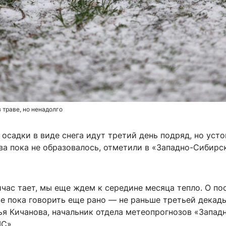
 траве, но ненадолго
осадки в виде снега идут третий день подряд, но уст
ва пока не образовалось, отметили в «Западно-Сибирс
йчас тает, мы еще ждем к середине месяца тепло. О п
е пока говорить еще рано — не раньше третьей декад
ья Кичанова, начальник отдела метеопрогнозов «Запад
С».