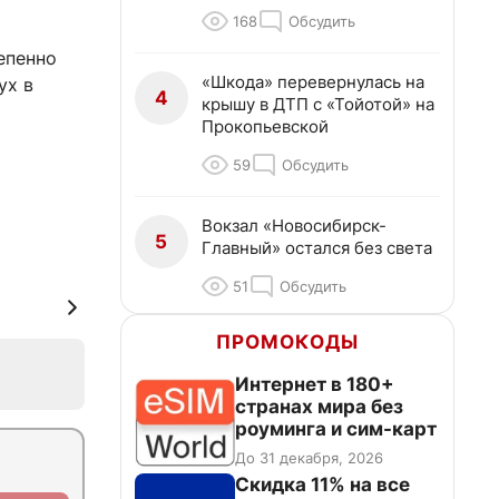
168
Обсудить
епенно
«Шкода» перевернулась на
ух в
4
крышу в ДТП с «Тойотой» на
Прокопьевской
59
Обсудить
Вокзал «Новосибирск-
5
Главный» остался без света
51
Обсудить
ПРОМОКОДЫ
Интернет в 180+
странах мира без
роуминга и сим-карт
До 31 декабря, 2026
Скидка 11% на все