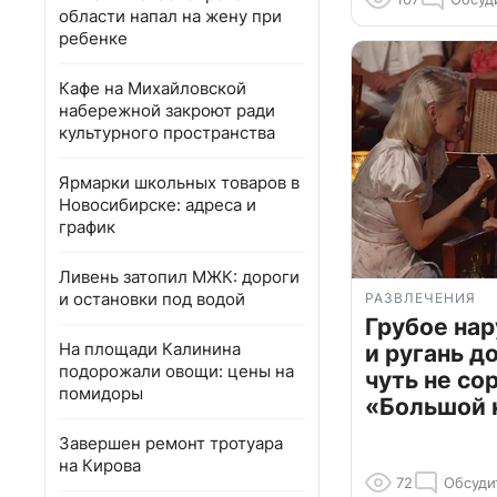
области напал на жену при
ребенке
Кафе на Михайловской
набережной закроют ради
культурного пространства
Ярмарки школьных товаров в
Новосибирске: адреса и
график
Ливень затопил МЖК: дороги
и остановки под водой
РАЗВЛЕЧЕНИЯ
Грубое на
На площади Калинина
и ругань д
подорожали овощи: цены на
чуть не со
помидоры
«Большой 
Завершен ремонт тротуара
на Кирова
72
Обсуди