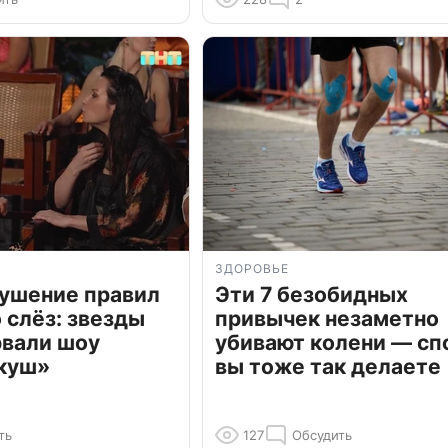
ЗДОРОВЬЕ
рушение правил
Эти 7 безобидных
о слёз: звезды
привычек незаметно
рвали шоу
убивают колени — сп
куш»
вы тоже так делаете
ть
127
Обсудить