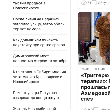
тысячи продают в
51
Обсуди
Новосибирске
После ливня на Родниках
затопило улицу, автомобили
теряют номера
Как дольщикам взыскать
неустойку при срыве сроков
Димитровский мост
полностью откроют в октябре
РАЗВЛЕЧЕНИЯ
Кто столица Сибири: мнения
«Триггерю 
читателей о Красноярске и
терапии»: 
Новосибирске
прошлась 
Ахмедовой 
Ремонт улицы Петухова
завершат до конца августа
слёз
Житель Новосибирской
107
Обсуд