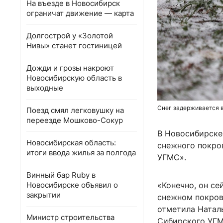
На въезде в Новосибирск
ограничат движение — карта
Долгострой у «Золотой
Нивы» станет гостиницей
Дожди и грозы накроют
Новосибирскую область в
выходные
Снег задерживается в
Поезд смял легковушку на
переезде Мошково-Сокур
В Новосибирске 
Новосибирская область:
снежного покро
итоги ввода жилья за полгода
УГМС».
Винный бар Ruby в
Новосибирске объявил о
«Конечно, он се
закрытии
снежном покров
отметила Натал
Министр строительства
Сибирского УГМ