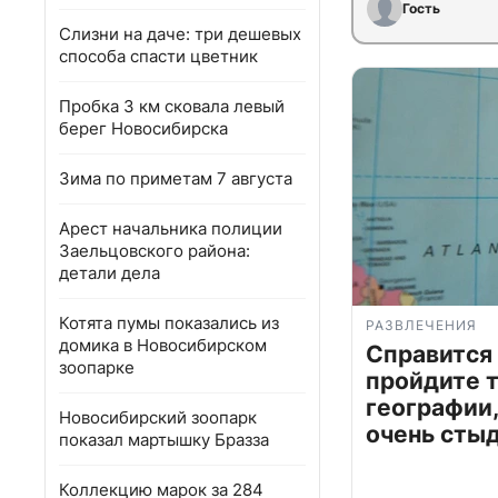
Гость
Слизни на даче: три дешевых
способа спасти цветник
Пробка 3 км сковала левый
берег Новосибирска
Зима по приметам 7 августа
Арест начальника полиции
Заельцовского района:
детали дела
Котята пумы показались из
РАЗВЛЕЧЕНИЯ
домика в Новосибирском
Справится
зоопарке
пройдите т
географии,
Новосибирский зоопарк
очень сты
показал мартышку Бразза
Коллекцию марок за 284