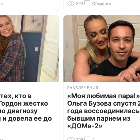
ть
224
Обсудить
РАЗВЛЕЧЕНИЯ
тех, кто в
«Моя любимая пара!»
Гордон жестко
Ольга Бузова спустя 
по диагнозу
года воссоединилась
и довела ее до
бывшим парнем из
«ДОМа-2»
ить
228
2