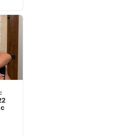
:
22
 с