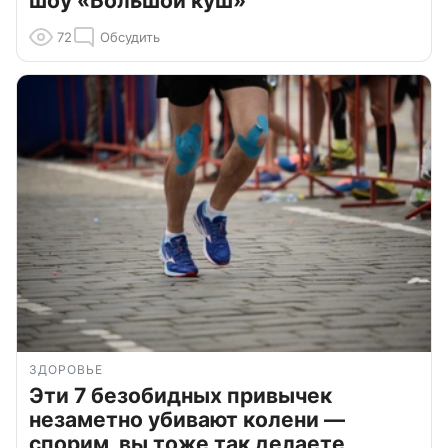
шоу «Большой куш»
72
Обсудить
ЗДОРОВЬЕ
Эти 7 безобидных привычек
незаметно убивают колени —
спорим, вы тоже так делаете