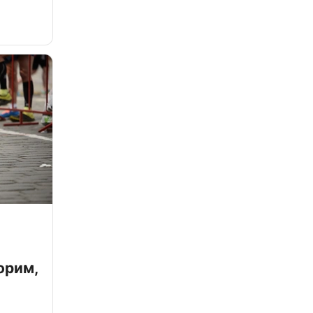
орим,