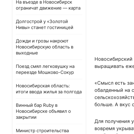
На въезде в Новосибирск
ограничат движение — карта
Долгострой у «Золотой
Нивы» станет гостиницей
Дожди и грозы накроют
Новосибирскую область в
выходные
Новосибирский 
выращивать еже
Поезд смял легковушку на
переезде Мошково-Сокур
«Смысл есть зан
Новосибирская область:
обалденный на 
итоги ввода жилья за полгода
сельскохозяйств
больше. А вкус 
Винный бар Ruby в
Новосибирске объявил о
закрытии
Для получения 
вовремя укрыват
Министр строительства