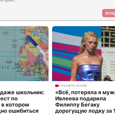
Отп
РАЗВЛЕЧЕНИЯ
 даже школьник:
«Всё, потеряла я муж
ест по
Ивлеева подарила
 в котором
Филиппу Бегаку
дно ошибиться
дорогущую лодку за 1