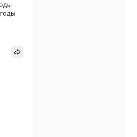
тоды
ягоды