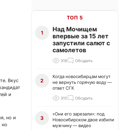
ТОП 5
Над Мочищем
1
впервые за 15 лет
запустили салют с
самолетов
318
Обсудить
Когда новосибирцам могут
те. Вкус
2
не вернуть горячую воду —
кандидат
ответ СГК
лей и
315
Обсудить
«Они его зарезали»: под
я, но и
3
Новосибирском двое избили
 но
мужчину — видео