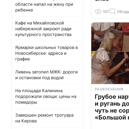
области напал на жену при
ребенке
107
Обсуд
Кафе на Михайловской
набережной закроют ради
культурного пространства
Ярмарки школьных товаров в
Новосибирске: адреса и
график
Ливень затопил МЖК: дороги
и остановки под водой
РАЗВЛЕЧЕНИЯ
На площади Калинина
Грубое на
подорожали овощи: цены на
помидоры
и ругань д
чуть не со
Завершен ремонт тротуара
«Большой 
на Кирова