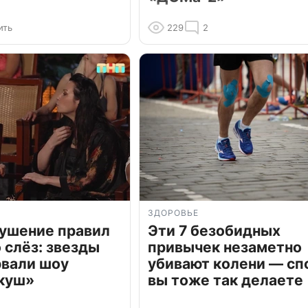
ить
229
2
ЗДОРОВЬЕ
рушение правил
Эти 7 безобидных
о слёз: звезды
привычек незаметно
рвали шоу
убивают колени — сп
куш»
вы тоже так делаете