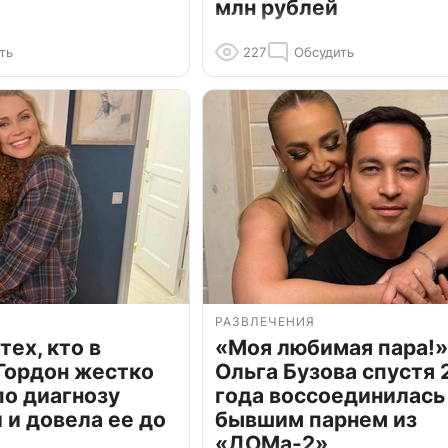
млн рублей
ть
227
Обсудить
РАЗВЛЕЧЕНИЯ
тех, кто в
«Моя любимая пара!»
Гордон жестко
Ольга Бузова спустя 
по диагнозу
года воссоединилась
и довела ее до
бывшим парнем из
«ДОМа-2»