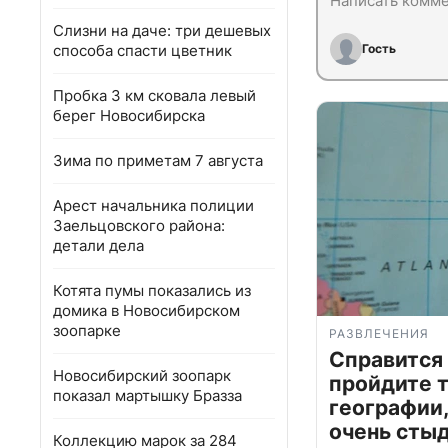
Слизни на даче: три дешевых
способа спасти цветник
Гость
Пробка 3 км сковала левый
берег Новосибирска
Зима по приметам 7 августа
Арест начальника полиции
Заельцовского района:
детали дела
Котята пумы показались из
домика в Новосибирском
зоопарке
РАЗВЛЕЧЕНИЯ
Справится
Новосибирский зоопарк
пройдите т
показал мартышку Бразза
географии,
очень сты
Коллекцию марок за 284