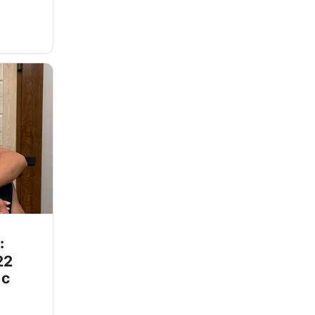
:
22
 с