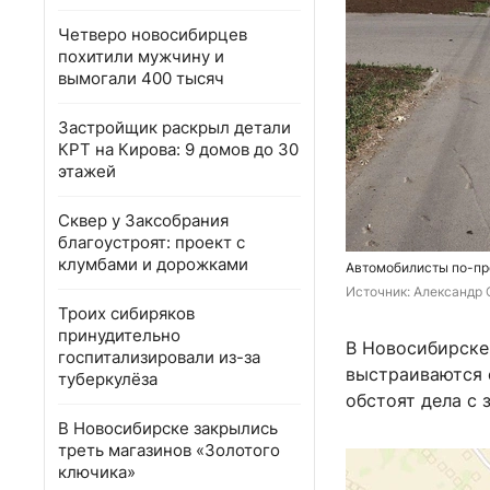
Четверо новосибирцев
похитили мужчину и
вымогали 400 тысяч
Застройщик раскрыл детали
КРТ на Кирова: 9 домов до 30
этажей
Сквер у Заксобрания
благоустроят: проект с
клумбами и дорожками
Автомобилисты по-пр
Источник: 
Александр 
Троих сибиряков
принудительно
В Новосибирске
госпитализировали из-за
выстраиваются о
туберкулёза
обстоят дела с 
В Новосибирске закрылись
треть магазинов «Золотого
ключика»