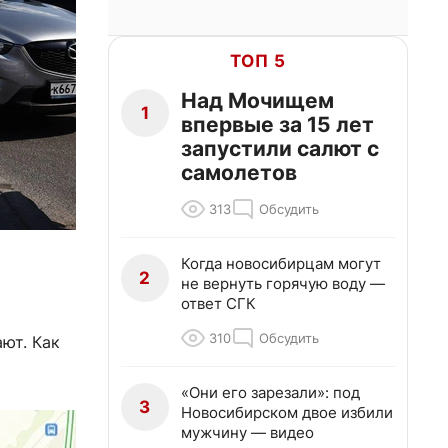
ТОП 5
Над Мочищем
1
впервые за 15 лет
запустили салют с
самолетов
313
Обсудить
Когда новосибирцам могут
2
не вернуть горячую воду —
ответ СГК
310
Обсудить
ют. Как
«Они его зарезали»: под
3
Новосибирском двое избили
мужчину — видео