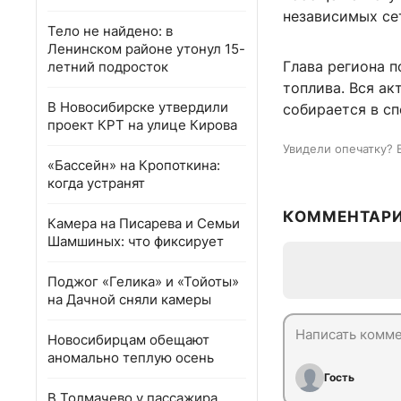
независимых сет
Тело не найдено: в
Ленинском районе утонул 15-
Глава региона 
летний подросток
топлива. Вся а
В Новосибирске утвердили
собирается в сп
проект КРТ на улице Кирова
Увидели опечатку? 
«Бассейн» на Кропоткина:
когда устранят
КОММЕНТАР
Камера на Писарева и Семьи
Шамшиных: что фиксирует
Поджог «Гелика» и «Тойоты»
на Дачной сняли камеры
Новосибирцам обещают
аномально теплую осень
Гость
В Толмачево у пассажира