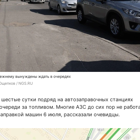
ежнему вынуждены ждать в очередях
Ощепков / NGS.RU
 шестые сутки подряд на автозаправочных станциях
череди за топливом. Многие АЗС до сих пор не работа
заправкой машин 6 июля, рассказали очевидцы.