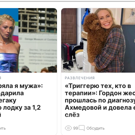
Я
РАЗВЛЕЧЕНИЯ
ряла я мужа»:
«Триггерю тех, кто в
одарила
терапии»: Гордон же
егаку
прошлась по диагноз
лодку за 1,2
Ахмедовой и довела 
й
слёз
ить
99
Обсудить