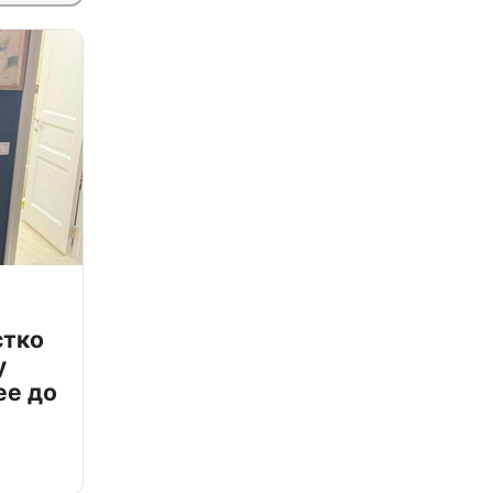
стко
у
ее до