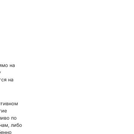
ямо на
у
тся на
ативном
гие
ливо по
нам, либо
бенно