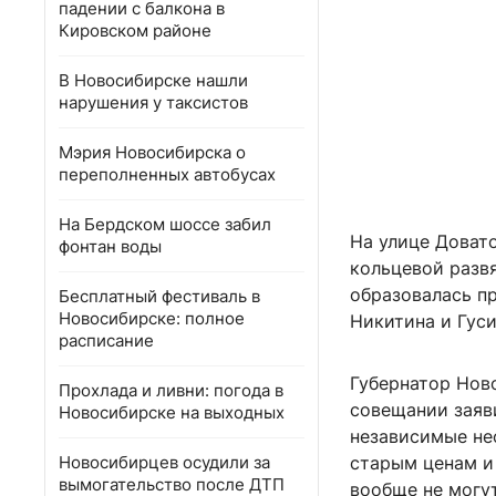
падении с балкона в
Кировском районе
В Новосибирске нашли
нарушения у таксистов
Мэрия Новосибирска о
переполненных автобусах
На Бердском шоссе забил
На улице Доват
фонтан воды
кольцевой разв
образовалась пр
Бесплатный фестиваль в
Новосибирске: полное
Никитина и Гус
расписание
Губернатор Нов
Прохлада и ливни: погода в
совещании заяви
Новосибирске на выходных
независимые не
Новосибирцев осудили за
старым ценам и
вымогательство после ДТП
вообще не могут