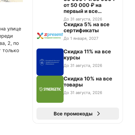
от 50 000 ₽ на
первый и все
повторные заказы по
До 31 августа, 2026
промокоду НАБЕРИ
Скидка 5% на все
на улице
сертификаты
ереди
До 1 января, 2027
а, 2, по
т только
Скидка 11% на все
курсы
До 31 августа, 2026
Скидка 10% на все
товары
До 31 августа, 2026
Все промокоды