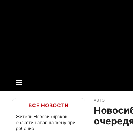
АВТО
ВСЕ НОВОСТИ
Новоси
Житель Новосибирской
очередя
области напал на жену при
ребенке