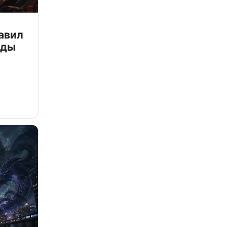
авил
зды