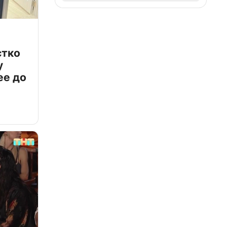
стко
у
ее до