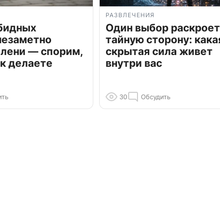
РАЗВЛЕЧЕНИЯ
обидных
Один выбор раскроет
незаметно
тайную сторону: кака
олени — спорим,
скрытая сила живет
к делаете
внутри вас
ить
30
Обсудить