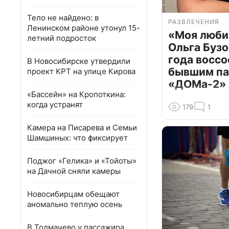
Тело не найдено: в
РАЗВЛЕЧЕНИЯ
Ленинском районе утонул 15-
«Моя люби
летний подросток
Ольга Бузо
года воссо
В Новосибирске утвердили
бывшим па
проект КРТ на улице Кирова
«ДОМа-2»
«Бассейн» на Кропоткина:
когда устранят
179
1
Камера на Писарева и Семьи
Шамшиных: что фиксирует
Поджог «Гелика» и «Тойоты»
на Дачной сняли камеры
Новосибирцам обещают
аномально теплую осень
В Толмачево у пассажира