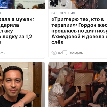
Я
РАЗВЛЕЧЕНИЯ
ряла я мужа»:
«Триггерю тех, кто в
одарила
терапии»: Гордон же
егаку
прошлась по диагноз
лодку за 1,2
Ахмедовой и довела 
й
слёз
ить
82
Обсудить