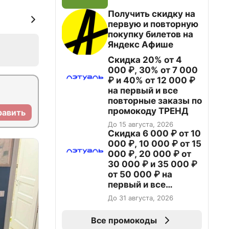
Получить скидку на
первую и повторную
покупку билетов на
Яндекс Афише
Скидка 20% от 4
000 ₽, 30% от 7 000
₽ и 40% от 12 000 ₽
на первый и все
повторные заказы по
промокоду ТРЕНД
равить
До 15 августа, 2026
Скидка 6 000 ₽ от 10
000 ₽, 10 000 ₽ от 15
000 ₽, 20 000 ₽ от
30 000 ₽ и 35 000 ₽
от 50 000 ₽ на
первый и все
повторные заказы по
До 31 августа, 2026
промокоду НАБЕРИ
Все промокоды