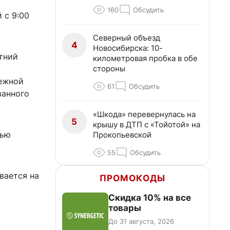
160
Обсудить
 с 9:00
Северный объезд
4
Новосибирска: 10-
тний
километровая пробка в обе
стороны
дежной
61
Обсудить
ванного
«Шкода» перевернулась на
5
крышу в ДТП с «Тойотой» на
тью
Прокопьевской
55
Обсудить
вается на
ПРОМОКОДЫ
Скидка 10% на все
товары
До 31 августа, 2026