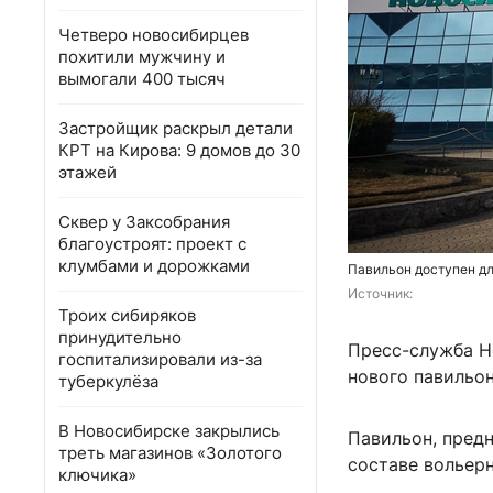
Четверо новосибирцев
похитили мужчину и
вымогали 400 тысяч
Застройщик раскрыл детали
КРТ на Кирова: 9 домов до 30
этажей
Сквер у Заксобрания
благоустроят: проект с
клумбами и дорожками
Павильон доступен дл
Источник: 
Троих сибиряков
принудительно
Пресс-служба Н
госпитализировали из-за
нового павильо
туберкулёза
В Новосибирске закрылись
Павильон, предн
треть магазинов «Золотого
составе вольерн
ключика»