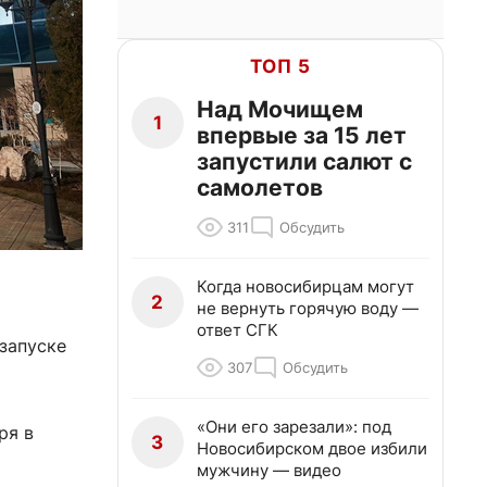
ТОП 5
Над Мочищем
1
впервые за 15 лет
запустили салют с
самолетов
311
Обсудить
Когда новосибирцам могут
2
не вернуть горячую воду —
ответ СГК
запуске
307
Обсудить
«Они его зарезали»: под
ря в
3
Новосибирском двое избили
мужчину — видео