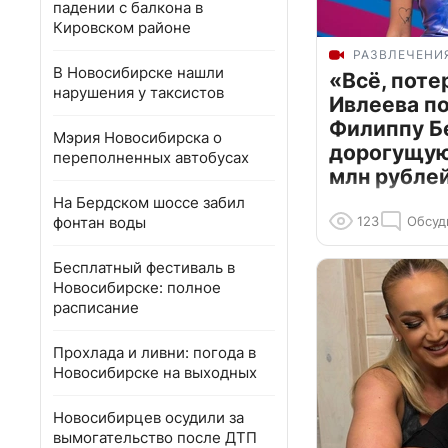
падении с балкона в
Кировском районе
РАЗВЛЕЧЕНИ
В Новосибирске нашли
«Всё, поте
нарушения у таксистов
Ивлеева п
Филиппу Б
Мэрия Новосибирска о
дорогущую 
переполненных автобусах
млн рубле
На Бердском шоссе забил
фонтан воды
123
Обсуд
Бесплатный фестиваль в
Новосибирске: полное
расписание
Прохлада и ливни: погода в
Новосибирске на выходных
Новосибирцев осудили за
вымогательство после ДТП