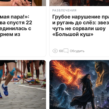
РАЗВЛЕЧЕНИЯ
мая пара!»:
Грубое нарушение пр
ва спустя 22
и ругань до слёз: зве
единилась с
чуть не сорвали шоу
рнем из
«Большой куш»
68
Обсудить