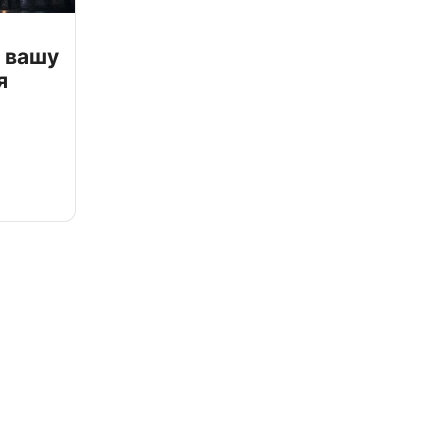
 вашу
я