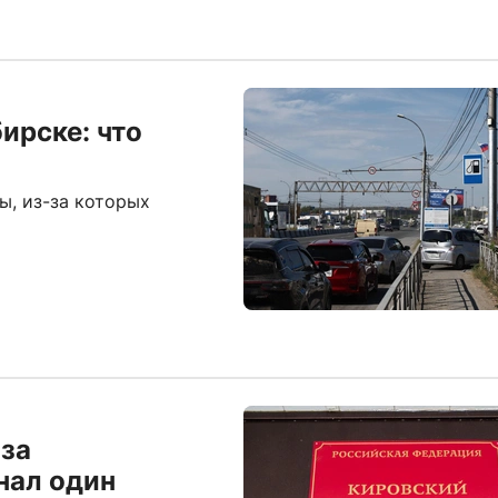
ирске: что
ы, из-за которых
 за
нал один