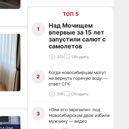
ТОП 5
Над Мочищем
1
впервые за 15 лет
запустили салют с
самолетов
320
Обсудить
Когда новосибирцам могут
2
не вернуть горячую воду —
ответ СГК
318
Обсудить
«Они его зарезали»: под
3
Новосибирском двое избили
мужчину — видео