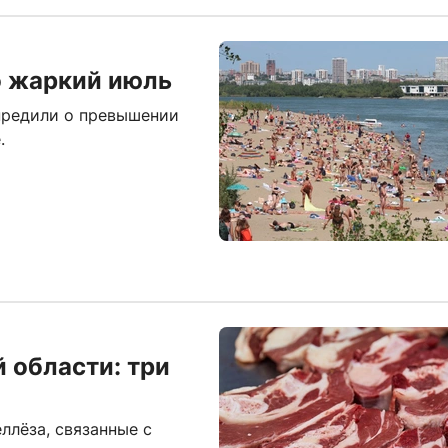
о жаркий июль
предили о превышении
.
 области: три
ллёза, связанные с