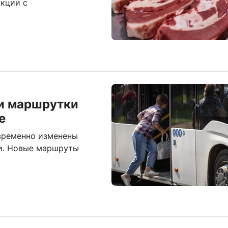
кции с
и маршрутки
е
временно изменены
и. Новые маршруты