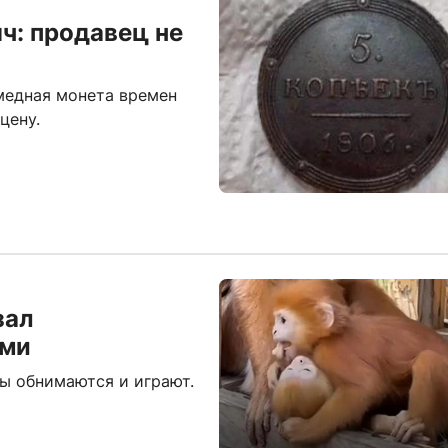
ч: продавец не
медная монета времен
цену.
зал
ами
ы обнимаются и играют.