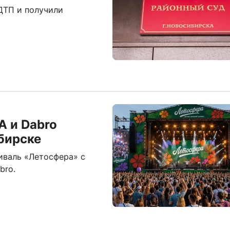
ДТП и получили
A и Dabro
бирске
иваль «Летосфера» с
bro.