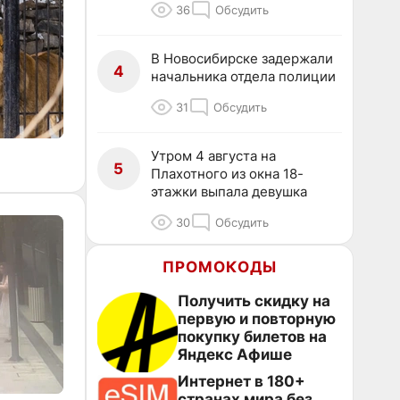
36
Обсудить
В Новосибирске задержали
4
начальника отдела полиции
31
Обсудить
Утром 4 августа на
5
Плахотного из окна 18-
этажки выпала девушка
30
Обсудить
ПРОМОКОДЫ
Получить скидку на
первую и повторную
покупку билетов на
Яндекс Афише
Интернет в 180+
странах мира без