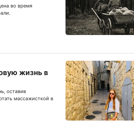
щена во время
али.
овую жизнь в
ь, оставив
отать массажисткой в