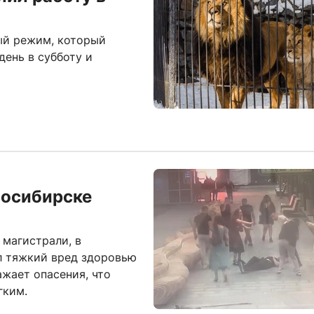
ный режим, который
ень в субботу и
восибирске
 магистрали, в
л тяжкий вред здоровью
жает опасения, что
гким.