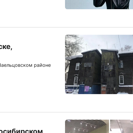
ске,
Заельцовском районе
восибирском