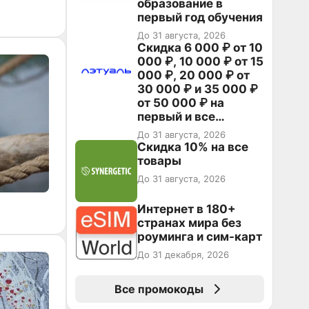
образование в
первый год обучения
До 31 августа, 2026
Скидка 6 000 ₽ от 10
000 ₽, 10 000 ₽ от 15
000 ₽, 20 000 ₽ от
30 000 ₽ и 35 000 ₽
от 50 000 ₽ на
первый и все
повторные заказы по
До 31 августа, 2026
промокоду НАБЕРИ
Скидка 10% на все
товары
До 31 августа, 2026
Интернет в 180+
странах мира без
роуминга и сим-карт
До 31 декабря, 2026
Все промокоды