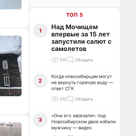
ТОП 5
Над Мочищем
1
впервые за 15 лет
запустили салют с
самолетов
315
Обсудить
Когда новосибирцам могут
2
не вернуть горячую воду —
ответ СГК
312
Обсудить
«Они его зарезали»: под
3
Новосибирском двое избили
мужчину — видео