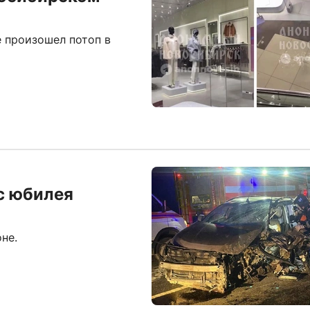
е произошел потоп в
с юбилея
не.