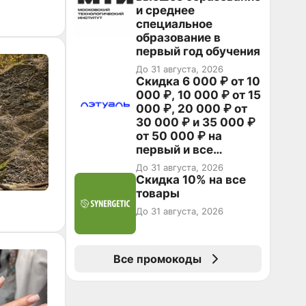
и среднее
специальное
образование в
первый год обучения
До 31 августа, 2026
Скидка 6 000 ₽ от 10
000 ₽, 10 000 ₽ от 15
000 ₽, 20 000 ₽ от
30 000 ₽ и 35 000 ₽
от 50 000 ₽ на
первый и все
повторные заказы по
До 31 августа, 2026
промокоду НАБЕРИ
Скидка 10% на все
товары
До 31 августа, 2026
Все промокоды