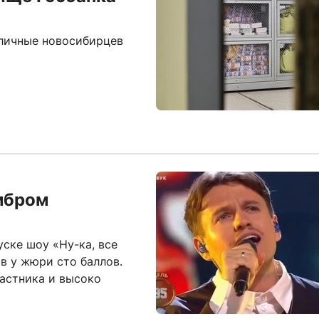
аличные новосибирцев
мбром
ске шоу «Ну-ка, все
ав у жюри сто баллов.
астника и высоко