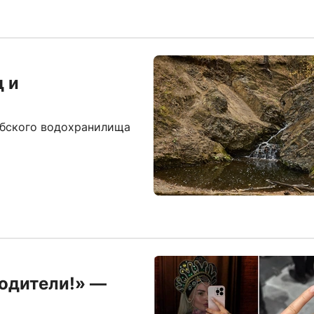
д и
Обского водохранилища
родители!» —