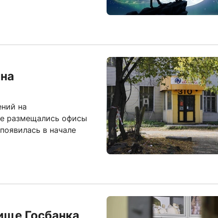
 на
ений на
ее размещались офисы
появилась в начале
ище Госбанка