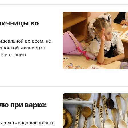
личницы во
идеальной во всём, не
взрослой жизни этот
ю и строить
лю при варке:
ть рекомендацию класть