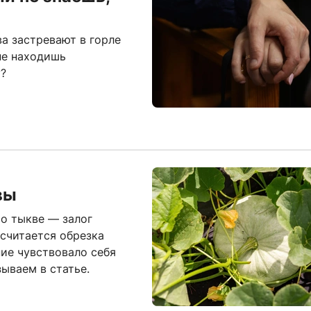
ва застревают в горле
не находишь
у?
вы
 о тыкве — залог
считается обрезка
ние чувствовало себя
ываем в статье.