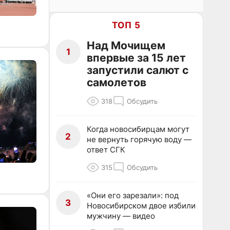
ТОП 5
Над Мочищем
1
впервые за 15 лет
запустили салют с
самолетов
318
Обсудить
Когда новосибирцам могут
2
не вернуть горячую воду —
ответ СГК
315
Обсудить
«Они его зарезали»: под
3
Новосибирском двое избили
мужчину — видео