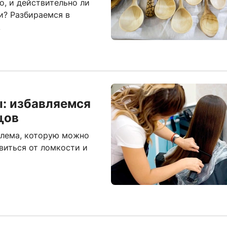
о, и действительно ли
и? Разбираемся в
.
ы: избавляемся
цов
лема, которую можно
виться от ломкости и