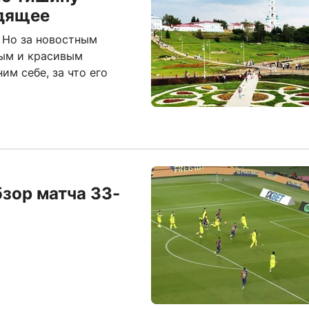
дящее
. Но за новостным
вым и красивым
им себе, за что его
бзор матча 33-