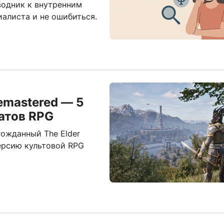
водник к внутренним
иалиста и не ошибиться.
Remastered — 5
атов RPG
гожданный The Elder
 версию культовой RPG