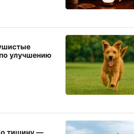
пушистые
 по улучшению
ло тишину —