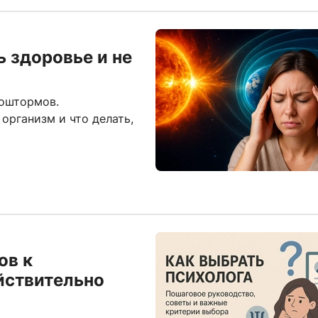
ь здоровье и не
еоштормов.
организм и что делать,
ов к
йствительно