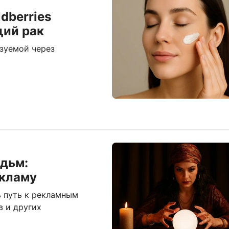
dberries
щий рак
изуемой через
едьм:
екламу
 путь к рекламным
в и других