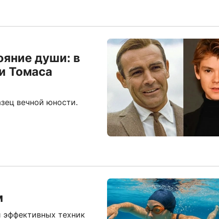
ояние души: в
и Томаса
зец вечной юности.
м
и эффективных техник