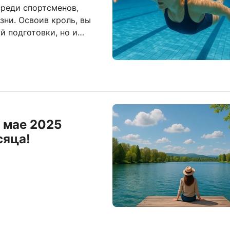
среди спортсменов,
зни. Освоив кроль, вы
й подготовки, но и
ции с минимальными
 мае 2025
сяца!