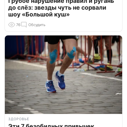
Грубое нарушение правил и ругань
до слёз: звезды чуть не сорвали
шоу «Большой куш»
76
Обсудить
ЗДОРОВЬЕ
Эти 7 безобидных привычек