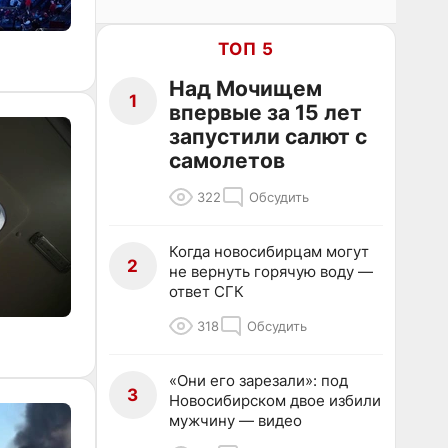
ТОП 5
Над Мочищем
1
впервые за 15 лет
запустили салют с
самолетов
322
Обсудить
Когда новосибирцам могут
2
не вернуть горячую воду —
ответ СГК
318
Обсудить
«Они его зарезали»: под
3
Новосибирском двое избили
мужчину — видео