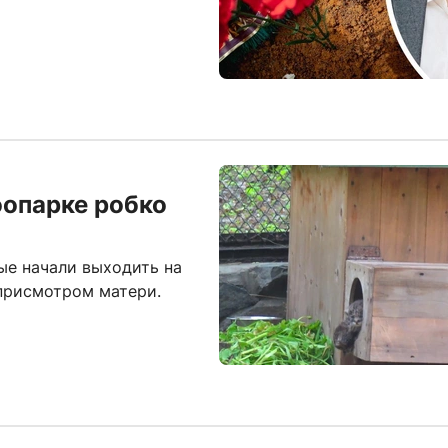
оопарке робко
ые начали выходить на
 присмотром матери.