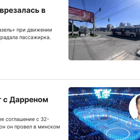
врезалась в
азель» при движении
традала пассажирка.
т с Дарреном
е соглашение с 32-
он он провел в минском