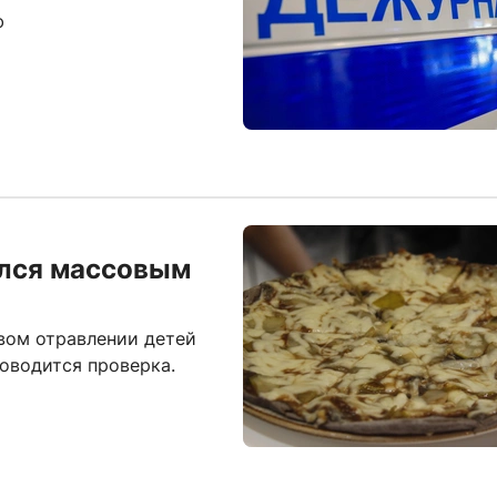
ю
ился массовым
вом отравлении детей
оводится проверка.