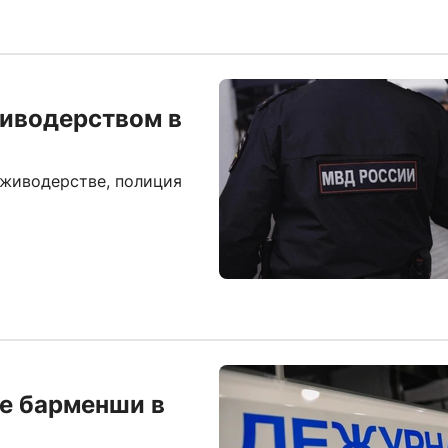
живодерством в
 живодерстве, полиция
ие барменши в