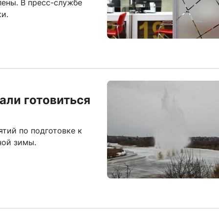
ены. В пресс-службе
и.
али готовиться
ятий по подготовке к
ной зимы.