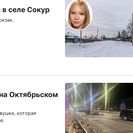
 в селе Сокур
юкзак.
 на Октябрьском
вушке, которая
е.