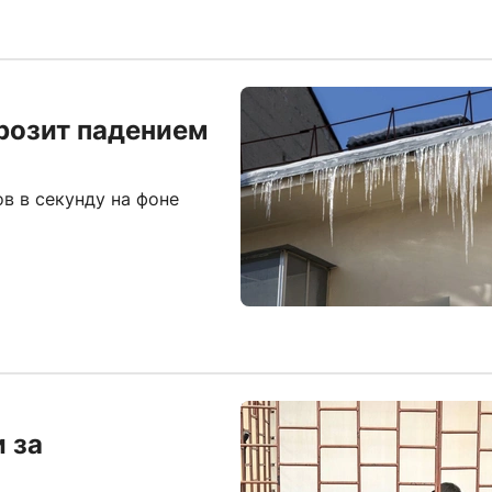
розит падением
в в секунду на фоне
 за