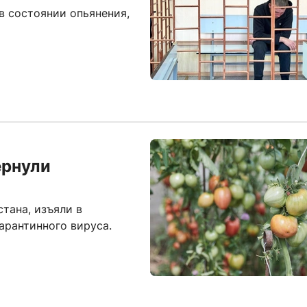
в состоянии опьянения,
ернули
тана, изъяли в
арантинного вируса.