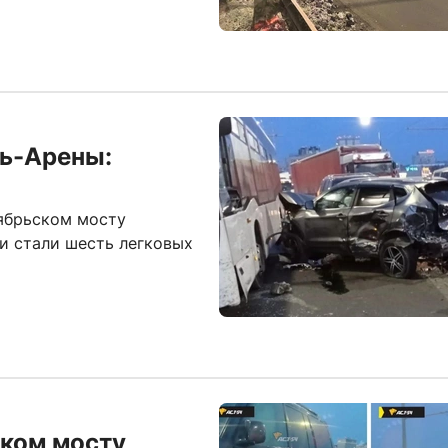
рь-Арены:
тябрьском мосту
и стали шесть легковых
ском мосту