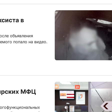
ксиста в
осле объявления
емого попало на видео.
бирских МФЦ
ногофункциональных