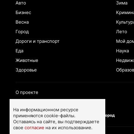
Авто
Зима
Бизнес
Кримин
Весна
Культур
Город
Лето
Дороги и транспорт
Мой до
Еда
Наука
Животные
Недвиж
Здоровье
Образо
О проекте
Екатеринбург
Ярославль
На информационном ресурсе
применяются cookie-файлы.
Тюмень
Нижний Новгород
Оставаясь на сайте, вы подтверждаете
свое
согласие
на их использование.