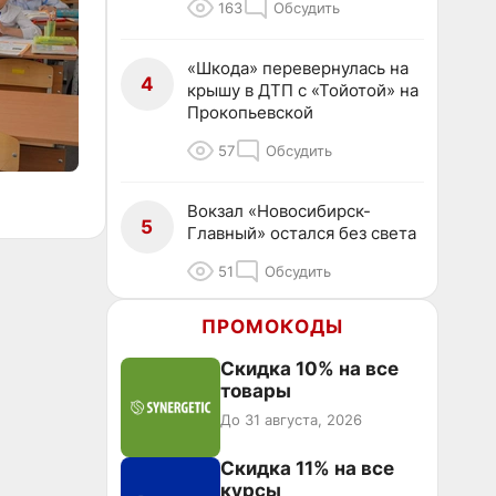
163
Обсудить
«Шкода» перевернулась на
4
крышу в ДТП с «Тойотой» на
Прокопьевской
57
Обсудить
Вокзал «Новосибирск-
5
Главный» остался без света
51
Обсудить
ПРОМОКОДЫ
Скидка 10% на все
товары
До 31 августа, 2026
Скидка 11% на все
курсы