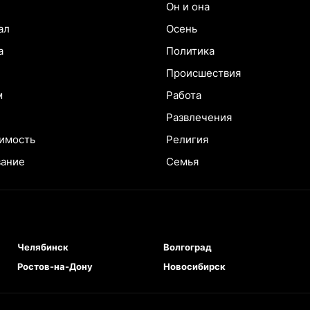
Он и она
ал
Осень
а
Политика
Происшествия
м
Работа
Развлечения
имость
Религия
вание
Семья
Челябинск
Волгоград
Ростов-на-Дону
Новосибирск