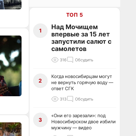
ТОП 5
Над Мочищем
1
впервые за 15 лет
запустили салют с
самолетов
316
Обсудить
Когда новосибирцам могут
2
не вернуть горячую воду —
ответ СГК
313
Обсудить
«Они его зарезали»: под
3
Новосибирском двое избили
мужчину — видео