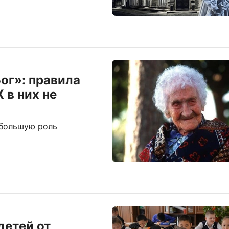
Бог»: правила
 в них не
 большую роль
детей от