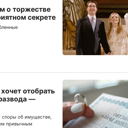
м о торжестве
риятном секрете
юбленные
хочет отобрать
развода —
т споры об имуществе,
мым привычным