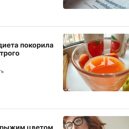
диета покорила
трого
ть
с рыжим цветом