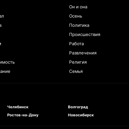
Он и она
ал
Осень
а
Политика
Происшествия
м
Работа
Развлечения
имость
Религия
вание
Семья
Челябинск
Волгоград
Ростов-на-Дону
Новосибирск