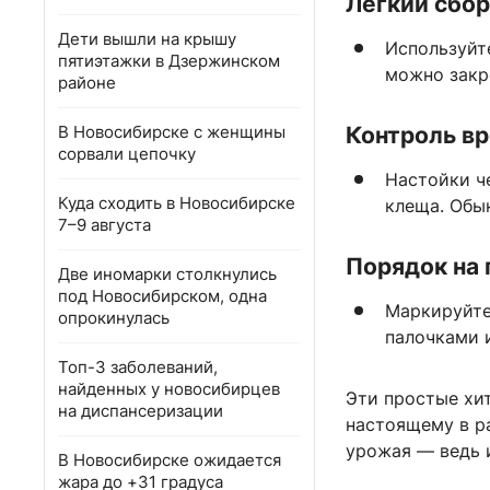
Легкий сбо
Дети вышли на крышу
Используйт
пятиэтажки в Дзержинском
можно закре
районе
В Новосибирске с женщины
Контроль в
сорвали цепочку
Настойки че
Куда сходить в Новосибирске
клеща. Обы
7–9 августа
Порядок на 
Две иномарки столкнулись
под Новосибирском, одна
Маркируйте
опрокинулась
палочками 
Топ-3 заболеваний,
найденных у новосибирцев
Эти простые хит
на диспансеризации
настоящему в р
урожая — ведь 
В Новосибирске ожидается
жара до +31 градуса