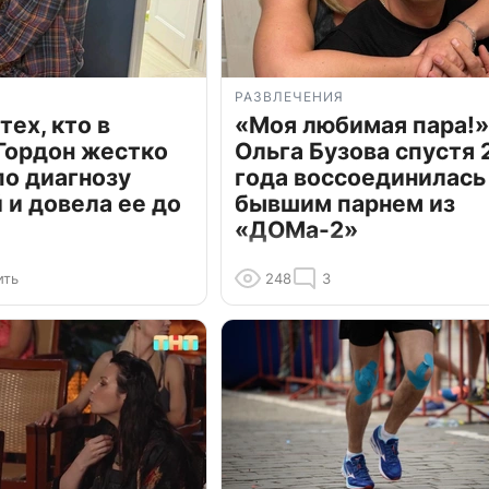
РАЗВЛЕЧЕНИЯ
тех, кто в
«Моя любимая пара!»
Гордон жестко
Ольга Бузова спустя 
по диагнозу
года воссоединилась
и довела ее до
бывшим парнем из
«ДОМа-2»
ить
248
3