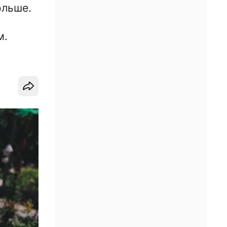
ольше.
м.