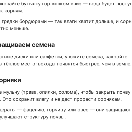
акопайте бутылку горлышком вниз — вода будет посту
к корням.
 грядки бордюрами — так влаги хватит дольше, и сорн
етно меньше.
ращиваем семена
тные диски или салфетки, уложите семена, накройте.
 тёплое место: всходы появятся быстрее, чем в земле.
орняки
 мульчу (трава, опилки, солома), чтобы закрыть почв
 Это сохранит влагу и не даст прорасти сорнякам.
дераты — фацелию, горчицу или овес — они защищают
 улучшают структуру почвы.