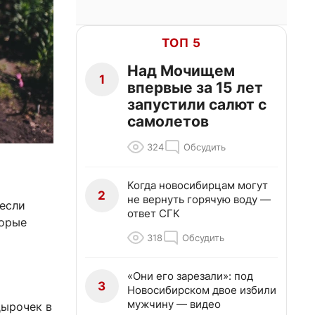
ТОП 5
Над Мочищем
1
впервые за 15 лет
запустили салют с
самолетов
324
Обсудить
Когда новосибирцам могут
2
не вернуть горячую воду —
если
ответ СГК
торые
318
Обсудить
«Они его зарезали»: под
3
Новосибирском двое избили
мужчину — видео
дырочек в