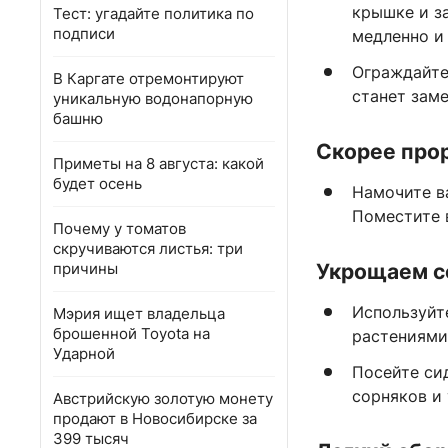
крышке и з
Тест: угадайте политика по
подписи
медленно и 
Ограждайте
В Каргате отремонтируют
станет зам
уникальную водонапорную
башню
Скорее про
Приметы на 8 августа: какой
будет осень
Намочите ва
Поместите в
Почему у томатов
скручиваются листья: три
причины
Укрощаем с
Используйте
Мэрия ищет владельца
брошенной Toyota на
растениями.
Ударной
Посейте си
сорняков и
Австрийскую золотую монету
продают в Новосибирске за
399 тысяч