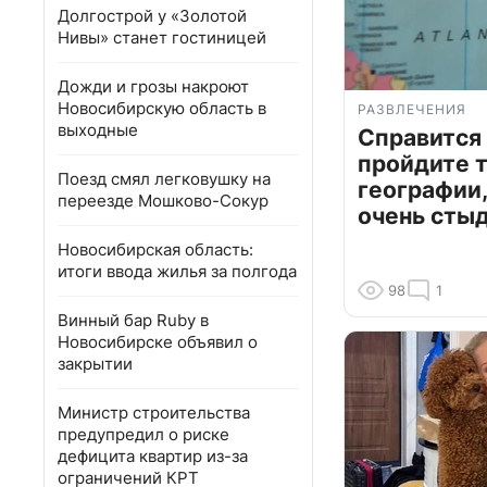
Долгострой у «Золотой
Нивы» станет гостиницей
Дожди и грозы накроют
Новосибирскую область в
РАЗВЛЕЧЕНИЯ
выходные
Справится
пройдите т
Поезд смял легковушку на
географии,
переезде Мошково-Сокур
очень сты
Новосибирская область:
итоги ввода жилья за полгода
98
1
Винный бар Ruby в
Новосибирске объявил о
закрытии
Министр строительства
предупредил о риске
дефицита квартир из-за
ограничений КРТ