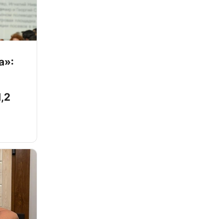
а»:
,2