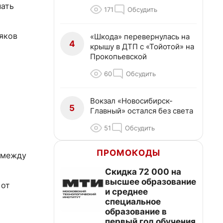
пать
171
Обсудить
яков
«Шкода» перевернулась на
4
крышу в ДТП с «Тойотой» на
Прокопьевской
60
Обсудить
Вокзал «Новосибирск-
5
Главный» остался без света
51
Обсудить
ПРОМОКОДЫ
у между
Скидка 72 000 на
высшее образование
 от
и среднее
специальное
образование в
первый год обучения