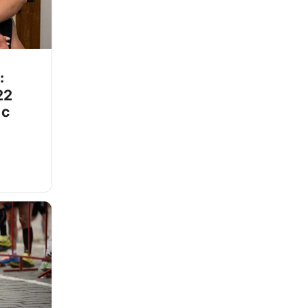
:
22
 с