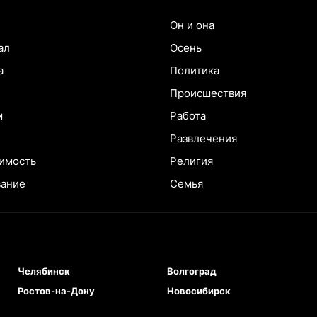
Он и она
ал
Осень
а
Политика
Происшествия
м
Работа
Развлечения
имость
Религия
вание
Семья
Челябинск
Волгоград
Ростов-на-Дону
Новосибирск