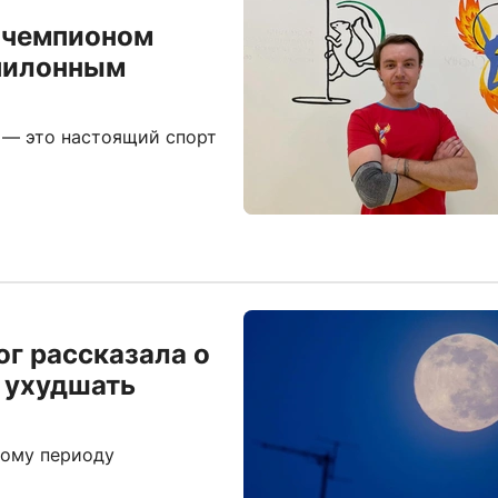
л чемпионом
 пилонным
e — это настоящий спорт
ог рассказала о
т ухудшать
тому периоду