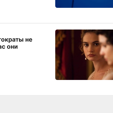
тократы не
ас они