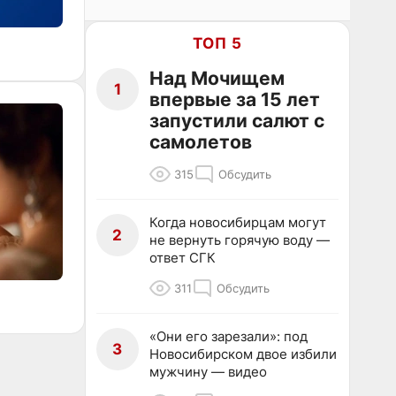
ТОП 5
Над Мочищем
1
впервые за 15 лет
запустили салют с
самолетов
315
Обсудить
Когда новосибирцам могут
2
не вернуть горячую воду —
ответ СГК
311
Обсудить
«Они его зарезали»: под
3
Новосибирском двое избили
мужчину — видео