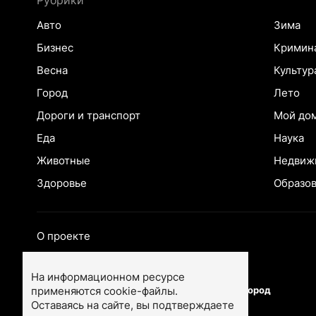
Рубрики
Авто
Зима
Бизнес
Кримин
Весна
Культур
Город
Лето
Дороги и транспорт
Мой до
Еда
Наука
Животные
Недвиж
Здоровье
Образо
О проекте
Екатеринбург
Ярославль
На информационном ресурсе
применяются cookie-файлы.
Тюмень
Нижний Новгород
Оставаясь на сайте, вы подтверждаете