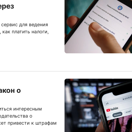
ерез
 сервис для ведения
 как платить налоги,
акон о
литься интересным
одательства о
жет привести к штрафам