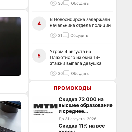
36
Обсудить
В Новосибирске задержали
4
начальника отдела полиции
31
Обсудить
Утром 4 августа на
5
Плахотного из окна 18-
этажки выпала девушка
30
Обсудить
ПРОМОКОДЫ
Скидка 72 000 на
высшее образование
и среднее
специальное
До 31 августа, 2026
образование в
Скидка 11% на все
первый год обучения
курсы