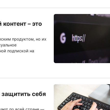
контент – это
ским продуктом, но их
суальное
ной подпиской на
 защитить себя
дают по всей стране —