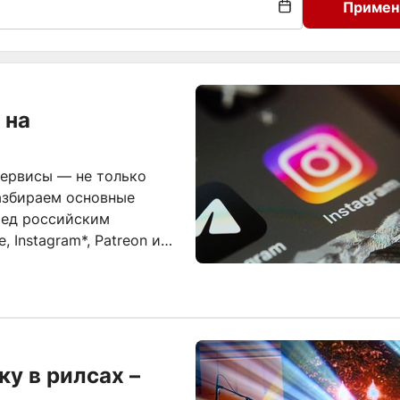
Примен
 на
сервисы — не только
разбираем основные
ред российским
 Instagram*, Patreon и
у в рилсах –