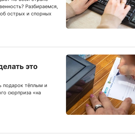
овенность? Разбираемся,
 об острых и спорных
делать это
ь подарок тёплым и
ого сюрприза «на