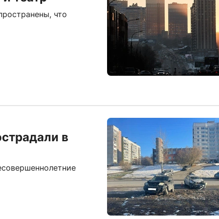
пространены, что
острадали в
несовершеннолетние