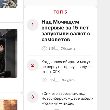
ТОП 5
Над Мочищем
1
впервые за 15 лет
запустили салют с
самолетов
316
Обсудить
Когда новосибирцам могут
2
не вернуть горячую воду —
ответ СГК
315
Обсудить
«Они его зарезали»: под
3
Новосибирском двое избили
мужчину — видео