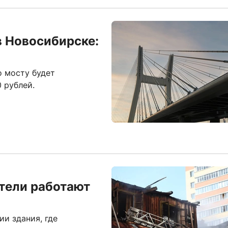
в Новосибирске:
о мосту будет
0 рублей.
тели работают
и здания, где