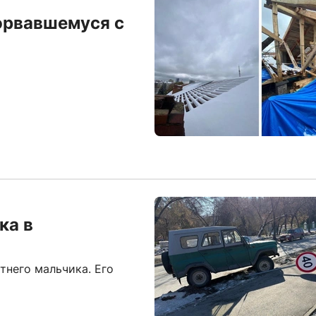
орвавшемуся с
ка в
тнего мальчика. Его