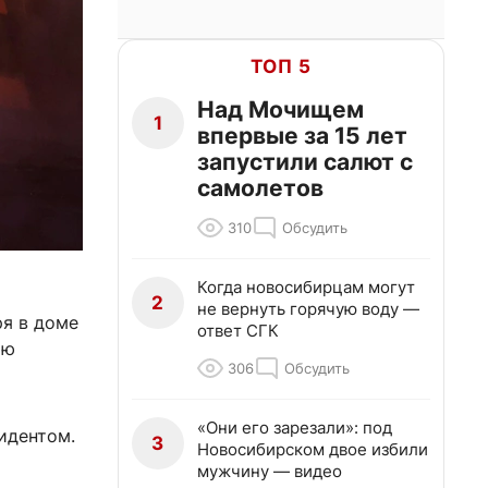
ТОП 5
Над Мочищем
1
впервые за 15 лет
запустили салют с
самолетов
310
Обсудить
Когда новосибирцам могут
2
не вернуть горячую воду —
ря в доме
ответ СГК
ию
306
Обсудить
«Они его зарезали»: под
идентом.
3
Новосибирском двое избили
мужчину — видео