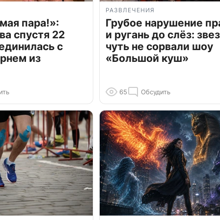
РАЗВЛЕЧЕНИЯ
мая пара!»:
Грубое нарушение пр
ва спустя 22
и ругань до слёз: зве
единилась с
чуть не сорвали шоу
рнем из
«Большой куш»
ить
65
Обсудить