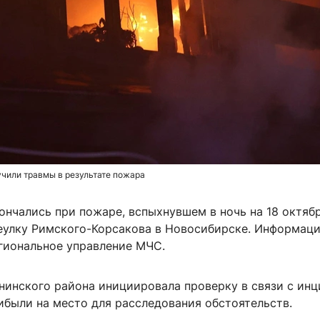
чили травмы в результате пожара
ончались при пожаре, вспыхнувшем в ночь на 18 октяб
еулку Римского-Корсакова в Новосибирске. Информац
гиональное управление МЧС.
нинского района инициировала проверку в связи с инц
ибыли на место для расследования обстоятельств.