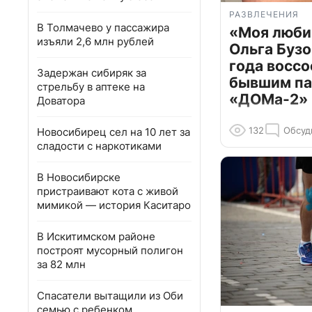
РАЗВЛЕЧЕНИЯ
В Толмачево у пассажира
«Моя люби
изъяли 2,6 млн рублей
Ольга Бузо
года воссо
Задержан сибиряк за
бывшим па
стрельбу в аптеке на
«ДОМа-2»
Доватора
132
Обсуд
Новосибирец сел на 10 лет за
сладости с наркотиками
В Новосибирске
пристраивают кота с живой
мимикой — история Каситаро
В Искитимском районе
построят мусорный полигон
за 82 млн
Спасатели вытащили из Оби
семью с ребенком