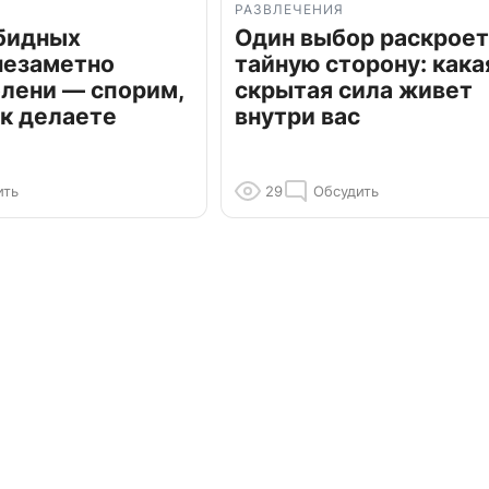
РАЗВЛЕЧЕНИЯ
обидных
Один выбор раскроет
незаметно
тайную сторону: кака
олени — спорим,
скрытая сила живет
к делаете
внутри вас
ить
29
Обсудить