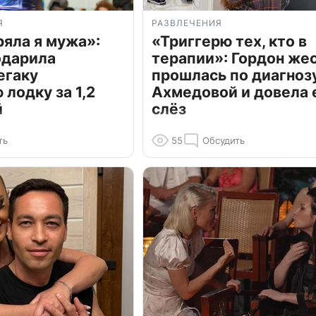
Я
РАЗВЛЕЧЕНИЯ
ряла я мужа»:
«Триггерю тех, кто в
одарила
терапии»: Гордон же
егаку
прошлась по диагноз
лодку за 1,2
Ахмедовой и довела 
й
слёз
ть
55
Обсудить