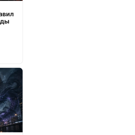
авил
зды