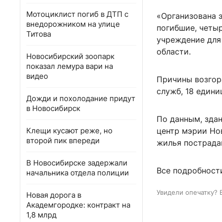
Мотоциклист погиб в ДТП с
«Организована 
внедорожником на улице
погибшие, четы
Титова
учреждение для
области.
Новосибирский зоопарк
показал лемура вари на
видео
Причины возгор
служб, 18 един
Дожди и похолодание придут
в Новосибирск
По данным, здан
Клещи кусают реже, но
центр мэрии Но
второй пик впереди
жилья пострад
В Новосибирске задержали
Все подробност
начальника отдела полиции
Увидели опечатку? 
Новая дорога в
Академгородке: контракт на
1,8 млрд