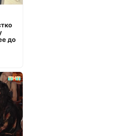
стко
у
ее до