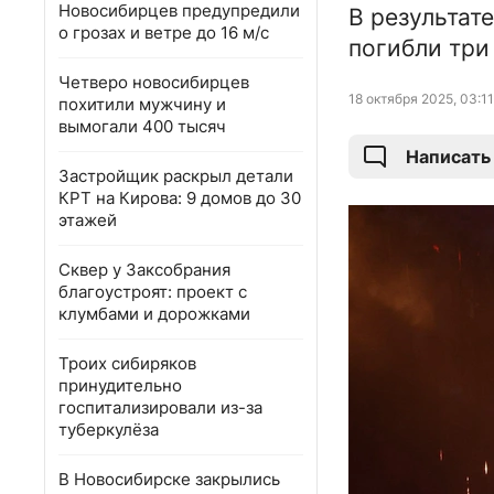
Новосибирцев предупредили
В результат
о грозах и ветре до 16 м/с
погибли три
Четверо новосибирцев
18 октября 2025, 03:11
похитили мужчину и
вымогали 400 тысяч
Написать
Застройщик раскрыл детали
КРТ на Кирова: 9 домов до 30
этажей
Сквер у Заксобрания
благоустроят: проект с
клумбами и дорожками
Троих сибиряков
принудительно
госпитализировали из-за
туберкулёза
В Новосибирске закрылись