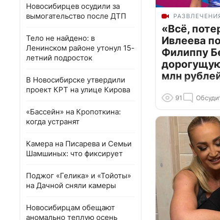
Новосибирцев осудили за
вымогательство после ДТП
РАЗВЛЕЧЕНИ
«Всё, поте
Тело не найдено: в
Ивлеева п
Ленинском районе утонул 15-
Филиппу Б
летний подросток
дорогущую 
млн рубле
В Новосибирске утвердили
проект КРТ на улице Кирова
91
Обсуди
«Бассейн» на Кропоткина:
когда устранят
Камера на Писарева и Семьи
Шамшиных: что фиксирует
Поджог «Гелика» и «Тойоты»
на Дачной сняли камеры
Новосибирцам обещают
аномально теплую осень