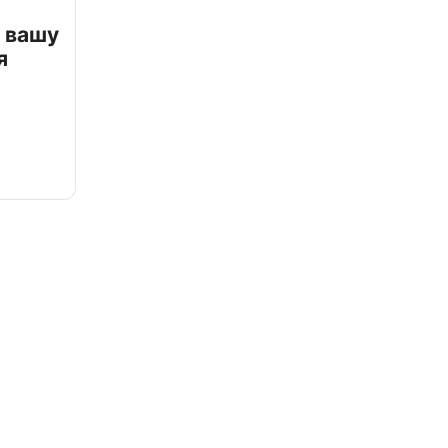
 вашу
я