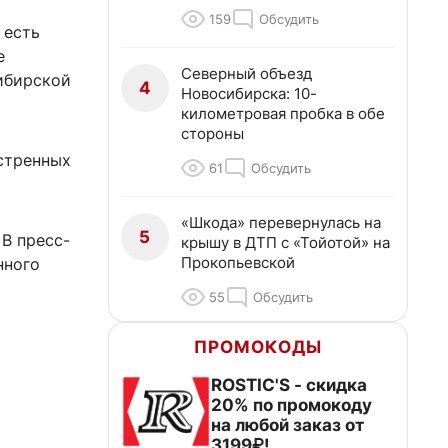
159
Обсудить
 есть
е
Северный объезд
ибирской
4
Новосибирска: 10-
километровая пробка в обе
стороны
стренных
61
Обсудить
«Шкода» перевернулась на
5
 В пресс-
крышу в ДТП с «Тойотой» на
Прокопьевской
нного
55
Обсудить
ПРОМОКОДЫ
ROSTIC'S - скидка
20% по промокоду
на любой заказ от
3199₽!