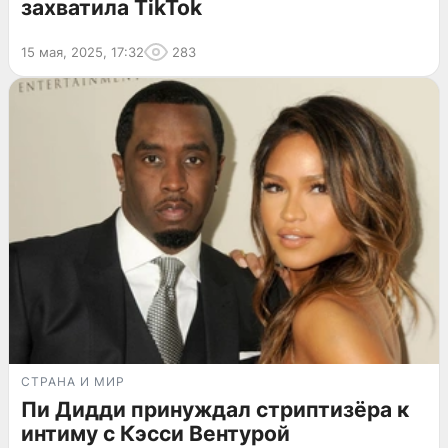
захватила TikTok
15 мая, 2025, 17:32
283
СТРАНА И МИР
Пи Дидди принуждал стриптизёра к
интиму с Кэсси Вентурой