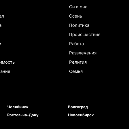
Он и она
ал
Осень
а
Политика
Происшествия
м
Работа
Развлечения
имость
Религия
вание
Семья
Челябинск
Волгоград
Ростов-на-Дону
Новосибирск