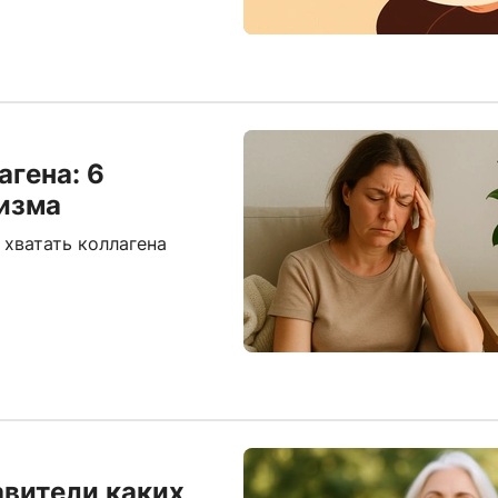
агена: 6
низма
 хватать коллагена
авители каких