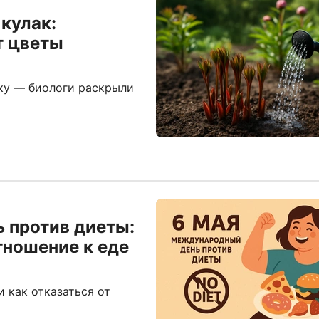
 кулак:
т цветы
ку — биологи раскрыли
 против диеты:
тношение к еде
 как отказаться от