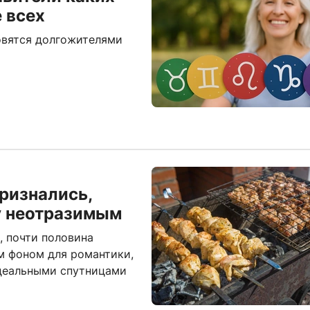
 всех
новятся долгожителями
ризнались,
у неотразимым
, почти половина
м фоном для романтики,
идеальными спутницами