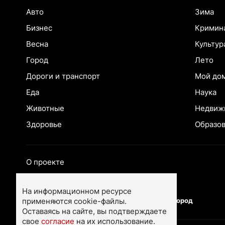
Авто
Зима
Бизнес
Кримин
Весна
Культур
Город
Лето
Дороги и транспорт
Мой до
Еда
Наука
Животные
Недвиж
Здоровье
Образо
О проекте
Екатеринбург
Ярославль
На информационном ресурсе
применяются cookie-файлы.
Тюмень
Нижний Новгород
Оставаясь на сайте, вы подтверждаете
свое
согласие
на их использование.