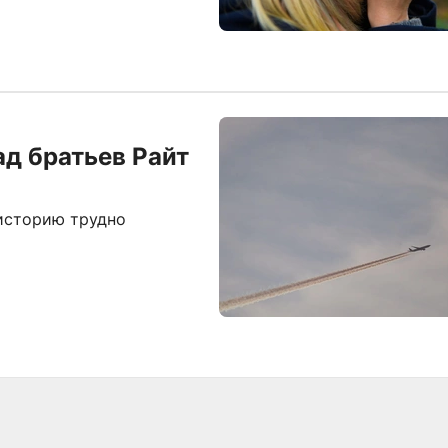
ад братьев Райт
 историю трудно