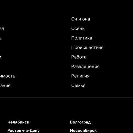
Он и она
ал
Осень
а
Политика
Происшествия
м
Работа
Развлечения
имость
Религия
вание
Семья
Челябинск
Волгоград
Ростов-на-Дону
Новосибирск