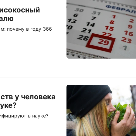
високосный
ралю
м: почему в году 366
ств у человека
ауке?
сифицируют в науке?