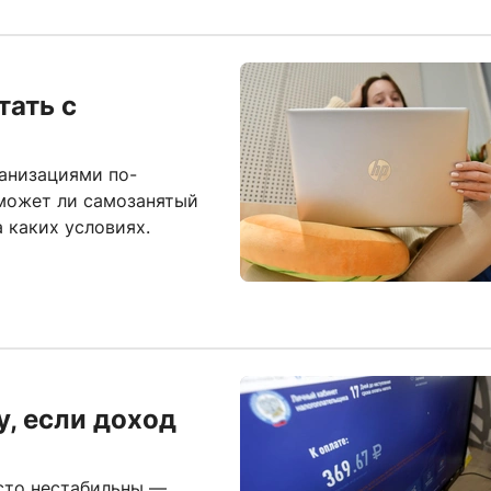
тать с
ганизациями по-
 может ли самозанятый
 каких условиях.
у, если доход
асто нестабильны —