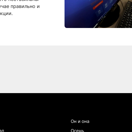
лучае правильно и
кции.
Он и она
ал
Осень