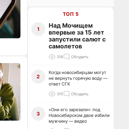
ТОП 5
Над Мочищем
1
впервые за 15 лет
запустили салют с
самолетов
316
Обсудить
Когда новосибирцам могут
2
не вернуть горячую воду —
ответ СГК
315
Обсудить
«Они его зарезали»: под
3
Новосибирском двое избили
мужчину — видео