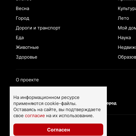
Весна
Культур
Город
Лето
Дороги и транспорт
Мой до
Еда
Наука
Животные
Недвиж
Здоровье
Образо
О проекте
Екатеринбург
Ярославль
На информационном ресурсе
применяются cookie-файлы.
Тюмень
Нижний Новгород
Оставаясь на сайте, вы подтверждаете
свое
согласие
на их использование.
Согласен