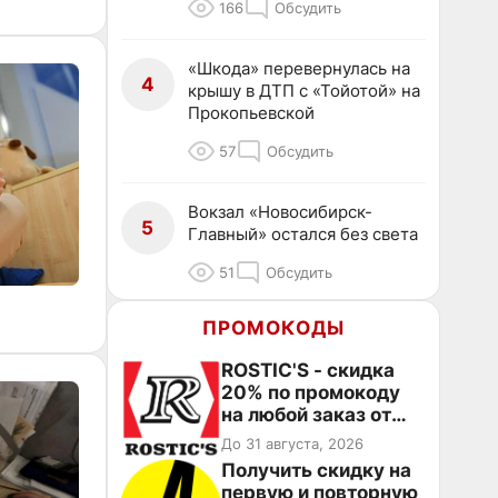
166
Обсудить
«Шкода» перевернулась на
4
крышу в ДТП с «Тойотой» на
Прокопьевской
57
Обсудить
Вокзал «Новосибирск-
5
Главный» остался без света
51
Обсудить
ПРОМОКОДЫ
ROSTIC'S - скидка
20% по промокоду
на любой заказ от
3199₽!
До 31 августа, 2026
Получить скидку на
первую и повторную