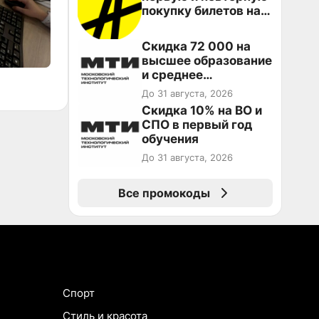
покупку билетов на
Яндекс Афише
Скидка 72 000 на
высшее образование
и среднее
специальное
До 31 августа, 2026
образование в
Скидка 10% на ВО и
первый год обучения
СПО в первый год
обучения
До 31 августа, 2026
Все промокоды
Спорт
Стиль и красота