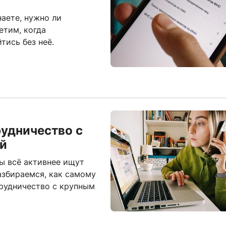
наете, нужно ли
етим, когда
тись без неё.
удничество с
ый
ы всё активнее ищут
азбираемся, как самому
трудничество с крупным