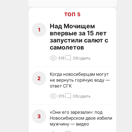
ТОП 5
Над Мочищем
1
впервые за 15 лет
запустили салют с
самолетов
318
Обсудить
Когда новосибирцам могут
2
не вернуть горячую воду —
ответ СГК
315
Обсудить
«Они его зарезали»: под
3
Новосибирском двое избили
мужчину — видео