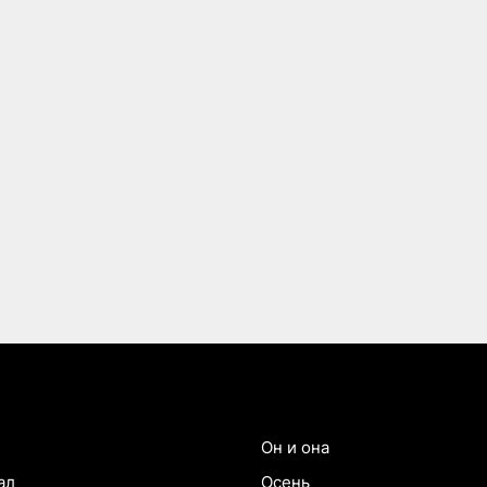
Он и она
ал
Осень