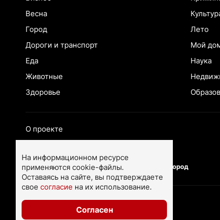
Весна
Культур
Город
Лето
Дороги и транспорт
Мой до
Еда
Наука
Животные
Недвиж
Здоровье
Образо
О проекте
Екатеринбург
Ярославль
На информационном ресурсе
применяются cookie-файлы.
Тюмень
Нижний Новгород
Оставаясь на сайте, вы подтверждаете
свое
согласие
на их использование.
Согласен