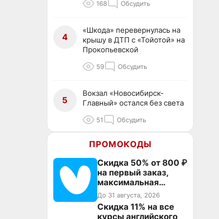
168
Обсудить
«Шкода» перевернулась на
4
крышу в ДТП с «Тойотой» на
Прокопьевской
59
Обсудить
Вокзал «Новосибирск-
5
Главный» остался без света
51
Обсудить
ПРОМОКОДЫ
Скидка 50% от 800 ₽
на первый заказ,
максимальная
скидка 600 ₽
До 31 августа, 2026
Скидка 11% на все
курсы английского