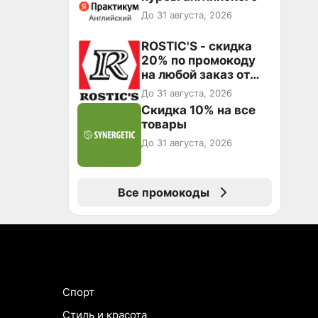
До 31 августа, 2026
ROSTIC'S - скидка
20% по промокоду
на любой заказ от
3199₽!
До 31 августа, 2026
Скидка 10% на все
товары
До 31 августа, 2026
Все промокоды
Спорт
Стиль и красота