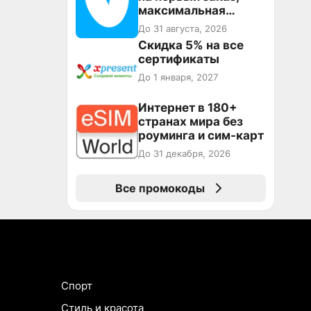
максимальная
скидка 600 ₽
До 31 августа, 2026
Скидка 5% на все
сертификаты
До 1 января, 2027
Интернет в 180+
странах мира без
роуминга и сим-карт
До 31 декабря, 2026
Все промокоды
Спорт
Стиль и красота