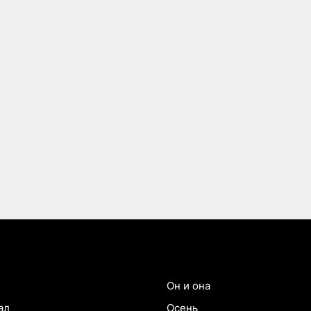
Он и она
ал
Осень