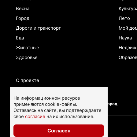
Весна
Культур
Город
Лето
Дороги и транспорт
Мой до
Еда
Наука
Животные
Недвиж
Здоровье
Образо
О проекте
Екатеринбург
Ярославль
На информационном ресурсе
применяются cookie-файлы.
Тюмень
Нижний Новгород
Оставаясь на сайте, вы подтверждаете
свое
согласие
на их использование.
Согласен