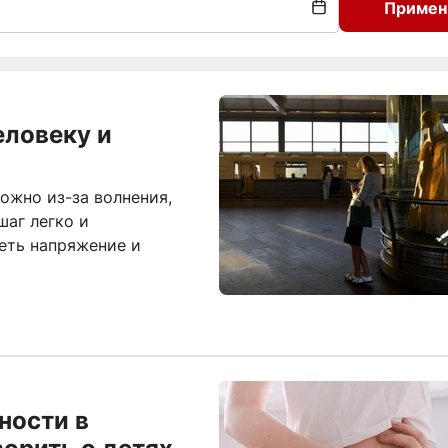
Примен
еловеку и
ожно из-за волнения,
шаг легко и
еть напряжение и
ности в