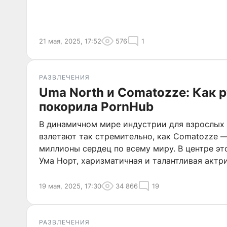
21 мая, 2025, 17:52
576
1
РАЗВЛЕЧЕНИЯ
Uma North и Comatozze: Как 
покорила PornHub
В динамичном мире индустрии для взрослых
взлетают так стремительно, как Comatozze —
миллионы сердец по всему миру. В центре эт
Ума Норт, харизматичная и талантливая актри
придают ее работам особую изюминку.
19 мая, 2025, 17:30
34 866
19
РАЗВЛЕЧЕНИЯ