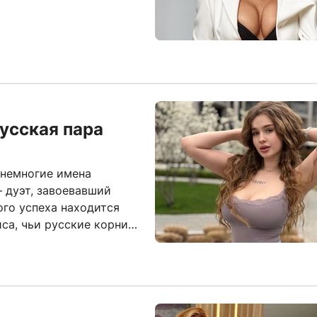
русская пара
 немногие имена
 дуэт, завоевавший
ого успеха находится
са, чьи русские корни