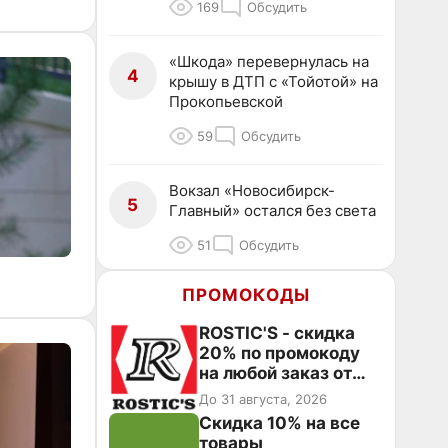
169
Обсудить
«Шкода» перевернулась на
4
крышу в ДТП с «Тойотой» на
Прокопьевской
59
Обсудить
Вокзал «Новосибирск-
5
Главный» остался без света
51
Обсудить
ПРОМОКОДЫ
ROSTIC'S - скидка
20% по промокоду
на любой заказ от
3199₽!
До 31 августа, 2026
Скидка 10% на все
товары