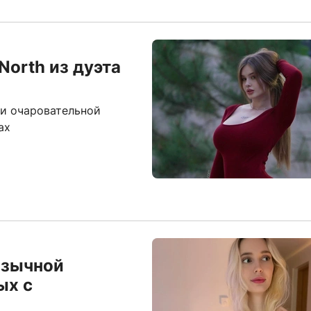
North из дуэта
и очаровательной
ах
язычной
ых с