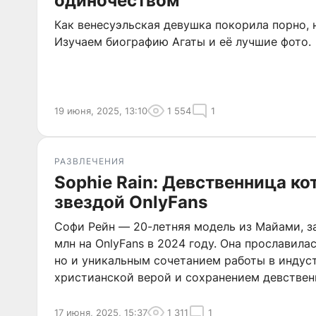
одиночеством
Как венесуэльская девушка покорила порно, 
Изучаем биографию Агаты и её лучшие фото.
19 июня, 2025, 13:10
1 554
1
РАЗВЛЕЧЕНИЯ
Sophie Rain: Девственница ко
звездой OnlyFans
Софи Рейн — 20-летняя модель из Майами, з
млн на OnlyFans в 2024 году. Она прославила
но и уникальным сочетанием работы в индус
христианской верой и сохранением девственн
раскрывает самые интересные моменты ее ж
17 июня, 2025, 15:37
1 311
1