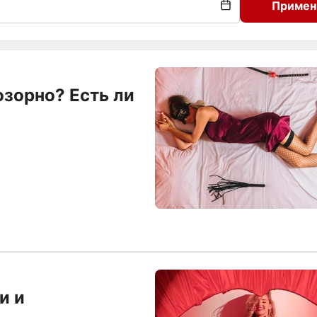
Примен
озорно? Есть ли
и и