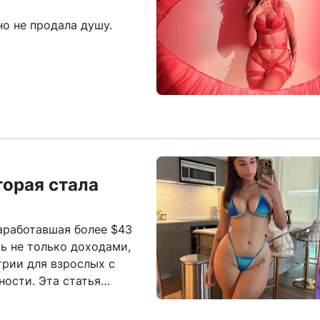
но не продала душу.
торая стала
аработавшая более $43
сь не только доходами,
трии для взрослых с
ости. Эта статья
изни.