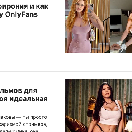
оирония и как
у OnlyFans
ильмов для
воя идеальная
наковы — ты просто
 харизмой стримера,
дап-комика, она