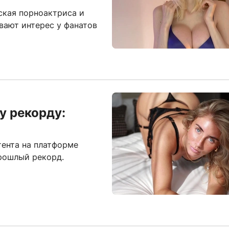
нская порноактриса и
вают интерес у фанатов
му рекорду:
тента на платформе
прошлый рекорд.