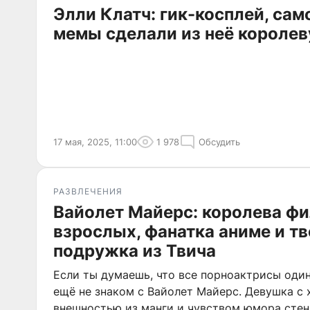
Элли Клатч: гик-косплей, сам
мемы сделали из неё королев
17 мая, 2025, 11:00
1 978
Обсудить
РАЗВЛЕЧЕНИЯ
Вайолет Майерс: королева ф
взрослых, фанатка аниме и т
подружка из Твича
Если ты думаешь, что все порноактрисы оди
ещё не знаком с Вайолет Майерс. Девушка с
внешностью из манги и чувством юмора стен