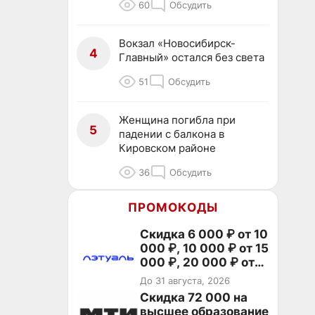
60
Обсудить
Вокзал «Новосибирск-
4
Главный» остался без света
51
Обсудить
Женщина погибла при
5
падении с балкона в
Кировском районе
36
Обсудить
ПРОМОКОДЫ
Скидка 6 000 ₽ от 10
000 ₽, 10 000 ₽ от 15
000 ₽, 20 000 ₽ от
30 000 ₽ и 35 000 ₽
До 31 августа, 2026
от 50 000 ₽ на
Скидка 72 000 на
первый и все
высшее образование