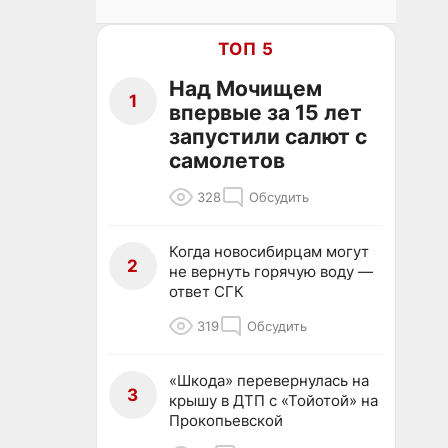
ТОП 5
Над Мочищем
1
впервые за 15 лет
запустили салют с
самолетов
328
Обсудить
Когда новосибирцам могут
2
не вернуть горячую воду —
ответ СГК
319
Обсудить
«Шкода» перевернулась на
3
крышу в ДТП с «Тойотой» на
Прокопьевской