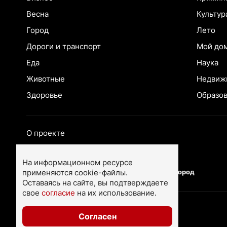
Весна
Культур
Город
Лето
Дороги и транспорт
Мой до
Еда
Наука
Животные
Недвиж
Здоровье
Образо
О проекте
Екатеринбург
Ярославль
На информационном ресурсе
применяются cookie-файлы.
Тюмень
Нижний Новгород
Оставаясь на сайте, вы подтверждаете
свое
согласие
на их использование.
Согласен