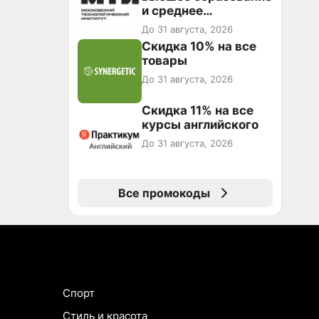
повторные заказы по
и среднее
промокоду НАБЕРИ
специальное
До 31 августа, 2026
образование в
Скидка 10% на все
первый год обучения
товары
До 31 августа, 2026
Скидка 11% на все
курсы английского
До 31 августа, 2026
Все промокоды
Спорт
Стиль и красота