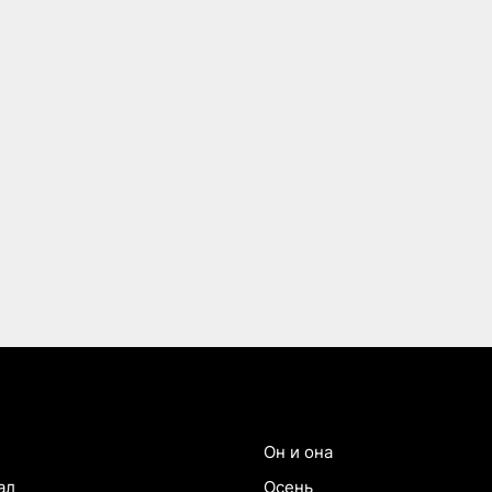
Он и она
ал
Осень