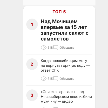
ТОП 5
Над Мочищем
1
впервые за 15 лет
запустили салют с
самолетов
318
Обсудить
Когда новосибирцам могут
2
не вернуть горячую воду —
ответ СГК
315
Обсудить
«Они его зарезали»: под
3
Новосибирском двое избили
мужчину — видео