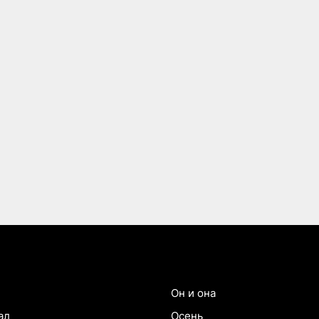
Он и она
ал
Осень