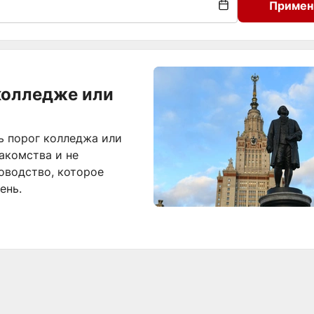
Примен
колледже или
ь порог колледжа или
накомства и не
оводство, которое
ень.