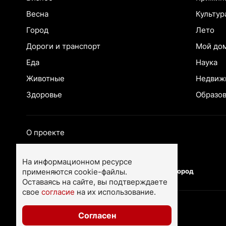
Весна
Культур
Город
Лето
Дороги и транспорт
Мой до
Еда
Наука
Животные
Недвиж
Здоровье
Образо
О проекте
Екатеринбург
Ярославль
На информационном ресурсе
применяются cookie-файлы.
Тюмень
Нижний Новгород
Оставаясь на сайте, вы подтверждаете
свое
согласие
на их использование.
Согласен