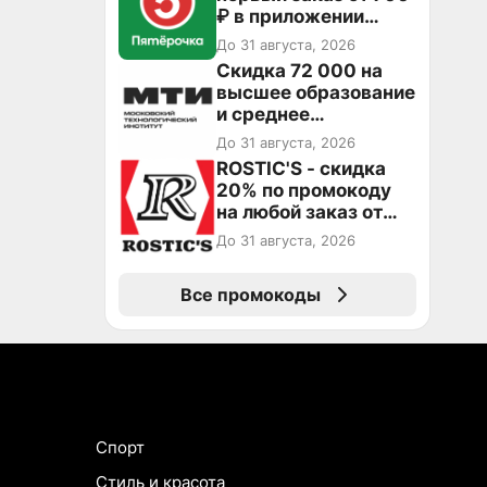
₽ в приложении
Пятёрочка Доставка
До 31 августа, 2026
Скидка 72 000 на
высшее образование
и среднее
специальное
До 31 августа, 2026
образование в
ROSTIC'S - скидка
первый год обучения
20% по промокоду
на любой заказ от
3199₽!
До 31 августа, 2026
Все промокоды
Спорт
Стиль и красота