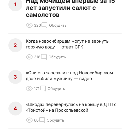
Над Мочищем впервые за 15
1
лет запустили салют с
самолетов
320
Обсудить
Когда новосибирцам могут не вернуть
2
горячую воду — ответ СГК
318
Обсудить
«Они его зарезали»: под Новосибирском
3
двое избили мужчину — видео
171
Обсудить
«Шкода» перевернулась на крышу в ДТП с
4
«Тойотой» на Прокопьевской
60
Обсудить