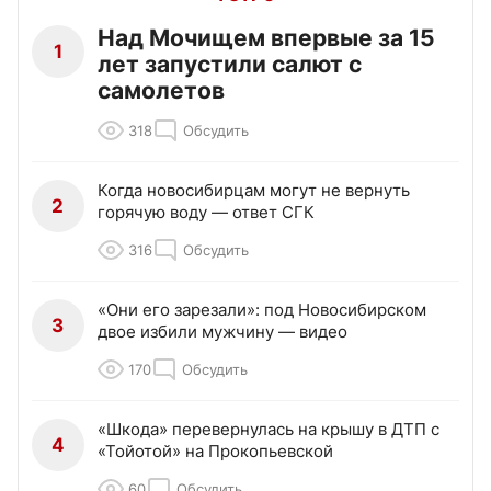
Над Мочищем впервые за 15
1
лет запустили салют с
самолетов
318
Обсудить
Когда новосибирцам могут не вернуть
2
горячую воду — ответ СГК
316
Обсудить
«Они его зарезали»: под Новосибирском
3
двое избили мужчину — видео
170
Обсудить
«Шкода» перевернулась на крышу в ДТП с
4
«Тойотой» на Прокопьевской
60
Обсудить