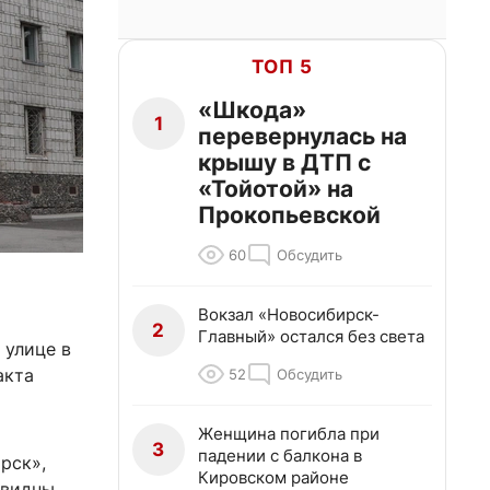
ТОП 5
«Шкода»
1
перевернулась на
крышу в ДТП с
«Тойотой» на
Прокопьевской
60
Обсудить
Вокзал «Новосибирск-
2
Главный» остался без света
 улице в
акта
52
Обсудить
Женщина погибла при
3
падении с балкона в
рск»,
Кировском районе
 видны