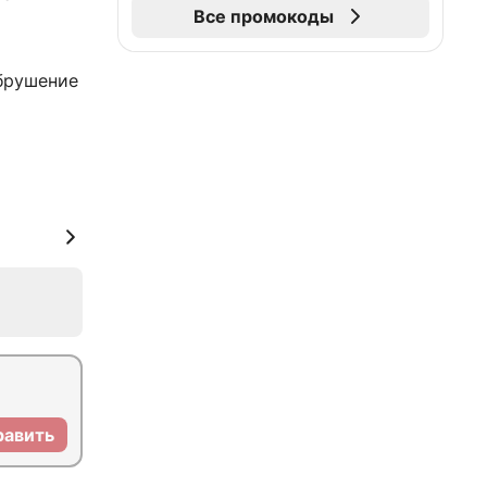
Все промокоды
брушение
равить