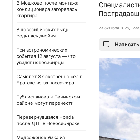
В Мошково после монтажа
Специалисты
кондиционера загорелась
Пострадавши
квартира
23 октября 2025, 12:5
У новосибирских выдр
родилась двойня
Написать
Три астрономических
события 12 августа — что
увидят новосибирцы
Самолет S7 экстренно сел в
Братске из-за пассажира
Тубдиспансер в Ленинском
районе могут перенести
Перевернувшаяся Honda
после ДТП в Новосибирске
Медвежонок Умка из