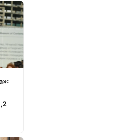
а»:
,2