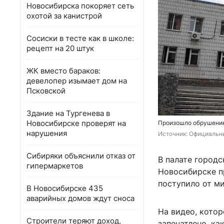
Новосибирска покоряет сеть
охотой за канистрой
Сосиски в тесте как в школе:
рецепт на 20 штук
ЖК вместо бараков:
девелопер изымает дом на
Псковской
Здание на Тургенева в
Новосибирске проверят на
Произошло обрушение 
нарушения
Источник: 
Официальн
Сибиряки объяснили отказ от
В палате город
гипермаркетов
Новосибирске п
поступило от м
В Новосибирске 435
аварийных домов ждут сноса
На видео, кото
Строители теряют доход,
запечатлено, ка