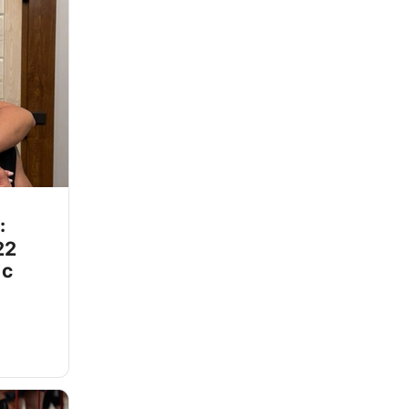
:
22
 с