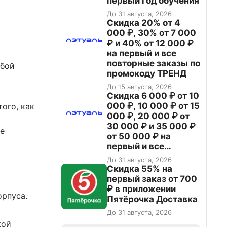
первый год обучения
До 31 августа, 2026
Скидка 20% от 4
000 ₽, 30% от 7 000
₽ и 40% от 12 000 ₽
на первый и все
повторные заказы по
жбой
промокоду ТРЕНД
До 15 августа, 2026
Скидка 6 000 ₽ от 10
000 ₽, 10 000 ₽ от 15
ого, как
000 ₽, 20 000 ₽ от
30 000 ₽ и 35 000 ₽
ие
от 50 000 ₽ на
первый и все
повторные заказы по
До 31 августа, 2026
промокоду НАБЕРИ
Скидка 55% на
первый заказ от 700
₽ в приложении
орпуса.
Пятёрочка Доставка
До 31 августа, 2026
кой