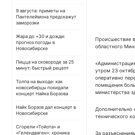
9 августа: приметы на
Пантелеймона предскажут
заморозки
Жара до +30 и дожди:
Происшествие в
прогноз погоды в
областного Мин
Новосибирске
Пицца на сковороде за 25
«Администрация
минут: быстрый рецепт
утром 23 октябр
оперативно пере
Толпа на выходе: как
помещения боль
новосибирцы покидали
министерства з
концерт Найка Борзова
Найк Борзов дал концерт в
Дополнительно 
Новосибирске
технического к
Сгорели «Тойота» и
«Гелендваген»: хроника
За разъяснения