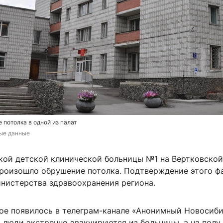
потолка в одной из палат
ые данные
ской детской клинической больницы №1 на Вертковской
роизошло обрушение потолка. Подтверждение этого ф
инистерства здравоохранения региона.
рое появилось в телеграм-канале «Анонимный Новосиби
к люди экстренно эвакуируются из больницы, а на полу