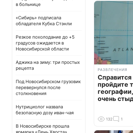
в больнице
«Сибирь» подписала
обладателя Кубка Стэнли
Резкое похолодание до +5
градусов ожидается в
Новосибирской области
Аджика на зиму: три простых
рецепта
РАЗВЛЕЧЕНИЯ
Справится
Под Новосибирском грузовик
пройдите т
перевернулся после
географии,
столкновения
очень сты
Нутрициолог назвала
безопасную дозу иван-чая
132
1
В Новосибирске прошла
ярмарка «День Хвоста»