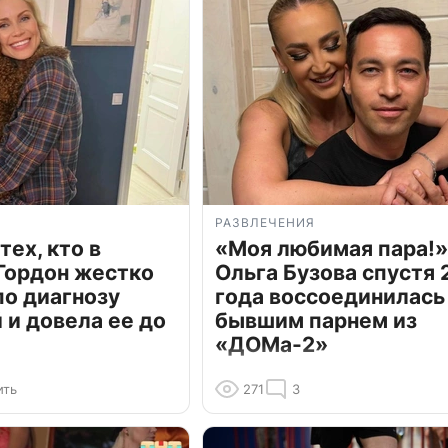
РАЗВЛЕЧЕНИЯ
тех, кто в
«Моя любимая пара!»
Гордон жестко
Ольга Бузова спустя 
по диагнозу
года воссоединилась
и довела ее до
бывшим парнем из
«ДОМа-2»
ить
271
3