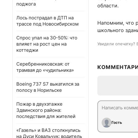
поджога
области.
Лось пострадал в ДТП на
Напомним, что 
трассе под Новосибирском
школьного здан
Спрос упал на 30-50%: что
влияет на рост цен на
Увидели опечатку? 
коттеджи
Серебренниковская: от
КОММЕНТАР
трамвая до «чудильника»
Boeing 737 S7 выкатился за
полосу в Норильске
Пожар в двухэтажке
Здвинского района:
последствия для жителей
Гость
«Газель» и ВАЗ столкнулись
на Дуси Ковальчук: водитель