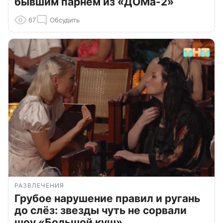
бывшим парнем из «ДОМа-2»
67
Обсудить
РАЗВЛЕЧЕНИЯ
Грубое нарушение правил и ругань
до слёз: звезды чуть не сорвали
шоу «Большой куш»