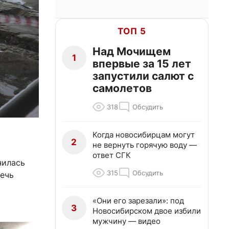
ТОП 5
Над Мочищем
1
впервые за 15 лет
запустили салют с
самолетов
318
Обсудить
Когда новосибирцам могут
2
не вернуть горячую воду —
ответ СГК
чилась
315
Обсудить
течь
«Они его зарезали»: под
3
Новосибирском двое избили
мужчину — видео