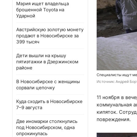
Мэрия ищет владельца
брошенной Toyota на
Ударной
Австрийскую золотую монету
продают в Новосибирске за
399 тысяч
Дети вышли на крышу
пятиэтажки в Дзержинском
районе
Специалисты ищут ме
В Новосибирске с женщины
Источник: 
Андрей Бор
сорвали цепочку
11 ноября в веч
Куда сходить в Новосибирске
коммунальная ав
7–9 августа
кипяток. Сотру
повреждения.
Две иномарки столкнулись
под Новосибирском, одна
опрокинулась