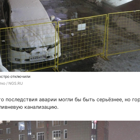
ыстро отключили
тко / NGS.RU
то последствия аварии могли бы быть серьёзнее, но го
 ливневую канализацию.